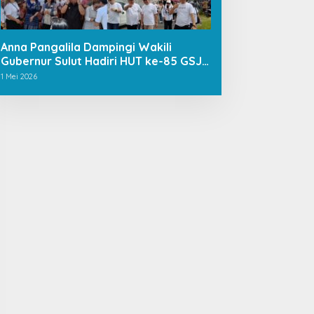
Anna Pangalila Dampingi Wakili
Gubernur Sulut Hadiri HUT ke-85 GSJA
Se-Sulut–Gorontalo di Langowan
1 Mei 2026