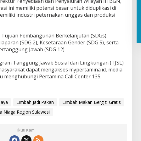
irektur Penyediaan dan Penyaluran Wilayah III BGN,
si ini memiliki potensi besar untuk diduplikasi di
emiliki industri peternakan unggas dan produksi
n Tujuan Pembangunan Berkelanjutan (SDGs),
aparan (SDG 2), Kesetaraan Gender (SDG 5), serta
ertanggung Jawab (SDG 12).
gram Tanggung Jawab Sosial dan Lingkungan (TJSL)
 masyarakat dapat mengakses mypertamina.id, media
au menghubungi Pertamina Call Center 135.
biaya
Limbah Jadi Pakan
Limbah Makan Bergizi Gratis
a Niaga Region Sulawesi
Ikuti Kami