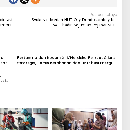
Pos berikutnya
oderasi
Syukuran Meriah HUT Olly Dondokambey Ke-
armoni
64 Dihadiri Sejumlah Pejabat Sulut
ra
Pertamina dan Kodam XIII/Merdeka Perkuat Aliansi
ssar
Strategis, Jamin Ketahanan dan Distribusi Energi di
Sulut
a
usi