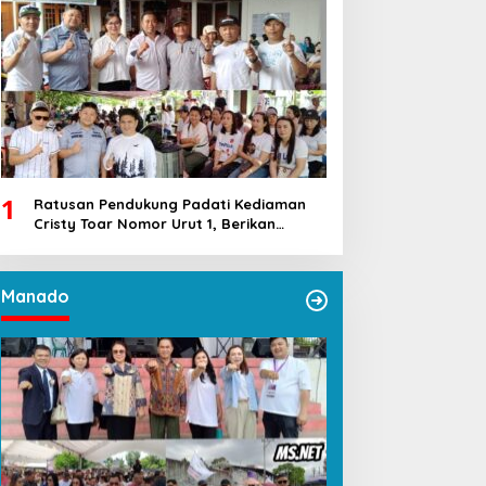
1
Ratusan Pendukung Padati Kediaman
Cristy Toar Nomor Urut 1, Berikan
Dukungan Penuh Kepada Calon Hukum
Tua Walantakan
Manado