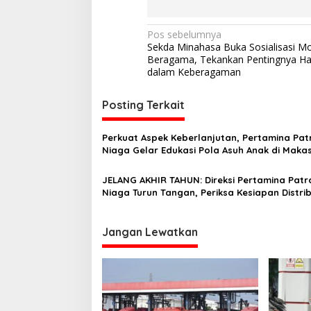
N
Pos sebelumnya
Sekda Minahasa Buka Sosialisasi M
a
Beragama, Tekankan Pentingnya H
v
dalam Keberagaman
i
Posting Terkait
g
a
Perkuat Aspek Keberlanjutan, Pertamina Pat
s
Niaga Gelar Edukasi Pola Asuh Anak di Maka
i
JELANG AKHIR TAHUN: Direksi Pertamina Patr
p
Niaga Turun Tangan, Periksa Kesiapan Distrib
BBM di Makassar
o
s
Jangan Lewatkan