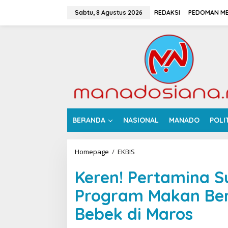
L
e
Sabtu, 8 Agustus 2026
REDAKSI
PEDOMAN ME
w
a
t
i
k
e
k
o
n
t
e
BERANDA
NASIONAL
MANADO
POLI
n
Homepage
/
EKBIS
K
e
r
Keren! Pertamina 
e
n
Program Makan Berg
!
P
Bebek di Maros
e
r