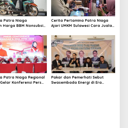
a Patra Niaga
Cerita Pertamina Patra Niaga
n Harga BBM Nonsubsidi
Ajari UMKM Sulawesi Cara Jualan
esi, Pengawasan
Online dan Bisnis Hijau
at
a Patra Niaga Regional
Pakar dan Pemerhati Sebut
 Gelar Konferensi Pers
Swasembada Energi di Era
Energi Jelang Idul Fitri
Prabowo-Gibran Sudah
Terencana