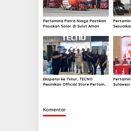
Pertamina Patra Niaga Pastikan
Pertamin
Pasokan Solar di Sulut Aman
Sesuaika
di Sulaw
Diperket
Ekspansi ke Timur, TECNO
Pertamin
Resmikan Official Store Pertama
Sulawesi
di Manado
Kesiapan 
1447 H
Komentar