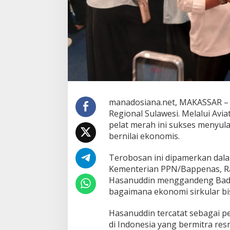
g
r
a
m
M
a
k
a
n
B
e
manadosiana.net, MAKASSAR – I
r
Regional Sulawesi. Melalui Avi
g
pelat merah ini sukses menyul
i
bernilai ekonomis.
z
i
G
​Terobosan ini dipamerkan dal
r
Kementerian PPN/Bappenas, Ra
a
Hasanuddin menggandeng Bada
t
bagaimana ekonomi sirkular bis
i
s
J
​Hasanuddin tercatat sebagai
a
di Indonesia yang bermitra re
d