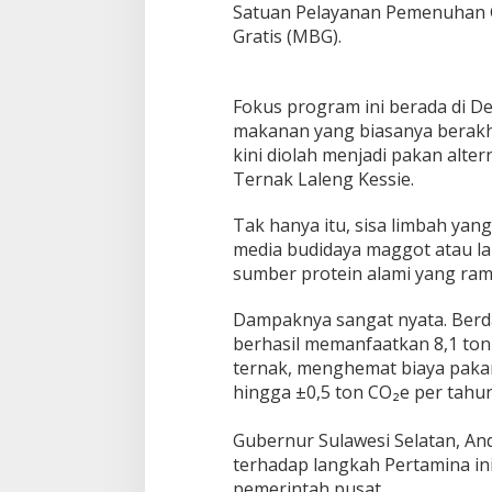
Satuan Pelayanan Pemenuhan G
i
Gratis (MBG).
P
a
k
a
​Fokus program ini berada di 
n
makanan yang biasanya berak
B
kini diolah menjadi pakan alte
e
b
Ternak Laleng Kessie.
e
k
​Tak hanya itu, sisa limbah yan
d
media budidaya maggot atau larv
i
sumber protein alami yang ram
M
a
r
​Dampaknya sangat nyata. Berd
o
berhasil memanfaatkan 8,1 ton
s
ternak, menghemat biaya paka
hingga ±0,5 ton CO₂e per tahun
​Gubernur Sulawesi Selatan, An
terhadap langkah Pertamina ini.
pemerintah pusat.