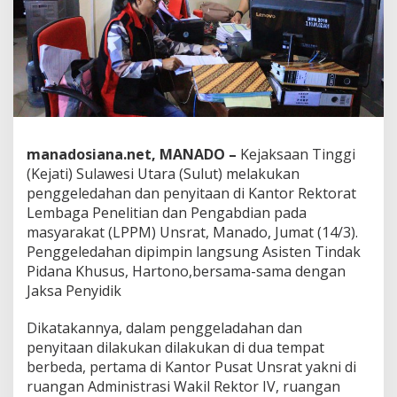
n
t
o
r
R
e
k
t
o
r
manadosiana.net, MANADO –
Kejaksaan Tinggi
a
(Kejati) Sulawesi Utara (Sulut) melakukan
t
penggeledahan dan penyitaan di Kantor Rektorat
d
Lembaga Penelitian dan Pengabdian pada
a
masyarakat (LPPM) Unsrat, Manado, Jumat (14/3).
n
L
Penggeledahan dipimpin langsung Asisten Tindak
P
Pidana Khusus, Hartono,bersama-sama dengan
P
Jaksa Penyidik
M
U
Dikatakannya, dalam penggeladahan dan
n
s
penyitaan dilakukan dilakukan di dua tempat
r
berbeda, pertama di Kantor Pusat Unsrat yakni di
a
ruangan Administrasi Wakil Rektor IV, ruangan
t