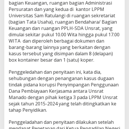
bagian Keuangan, ruangan bagian Administrasi
T
e
Persuratan dan yang kedua di kantor LPPM
r
Universitas Sam Ratulangi di ruangan sekretariat
k
(bagian Tata Usaha), ruangan Bendahara/ Bagian
a
Keuangan dan ruangan PPLH-SDA Unsrat, yang
i
dimulai sekitar pukul 10.00 Wita hingga pukul 17.00
t
K
WITA dan diperoleh berbagai dokumen dan
a
barang-barang lainnya yang berkaitan dengan
s
kasus tersebut yang disimpan dalam 8 (delapan)
u
box kontainer besar dan 1 (satu) koper.
s
D
u
Penggeledahan dan penyitaan ini, kata dia,
g
sehubungan dengan penanganan kasus dugaan
a
tindak pidana korupsi Penyimpangan Penggunaan
a
Dana Pembiayaan Kerjasama antara Unsrat
n
K
Manado dengan pihak ketiga 3 pada LPPM Unsrat
o
sejak tahun 2015-2024 yang telah ditingkatkan ke
r
tahap Penyidikan.
u
p
Penggeladahan dan penyitaan dilakukan setelah
s
i
mendapat Penetapan dari Ketua Pengadilan Negeri