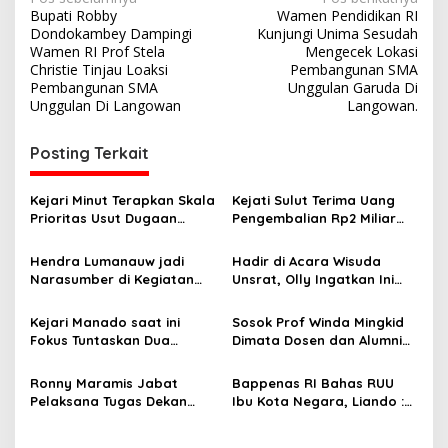
N
Bupati Robby
Wamen Pendidikan RI
a
Dondokambey Dampingi
Kunjungi Unima Sesudah
v
Wamen RI Prof Stela
Mengecek Lokasi
Christie Tinjau Loaksi
Pembangunan SMA
i
Pembangunan SMA
Unggulan Garuda Di
Unggulan Di Langowan
Langowan.
g
a
Posting Terkait
s
i
Kejari Minut Terapkan Skala
Kejati Sulut Terima Uang
p
Prioritas Usut Dugaan
Pengembalian Rp2 Miliar
Korupsi Dana Desa Wori
dari Tersangka Kasus
o
Korupsi Unsrat
Hendra Lumanauw jadi
Hadir di Acara Wisuda
s
Narasumber di Kegiatan
Unsrat, Olly Ingatkan Ini
LHDK FH Unsrat
kepada Seluruh Wisudawan
Kejari Manado saat ini
Sosok Prof Winda Mingkid
Fokus Tuntaskan Dua
Dimata Dosen dan Alumni
Perkara Dugaan Korupsi di
FPIK: Sangat Layak dan
DLH dan Dinsos
Pantas Dekan
Ronny Maramis Jabat
Bappenas RI Bahas RUU
Pelaksana Tugas Dekan
Ibu Kota Negara, Liando :
Fakultas Hukum Unsrat
Pindah IKN Harus
Manado
Referendum