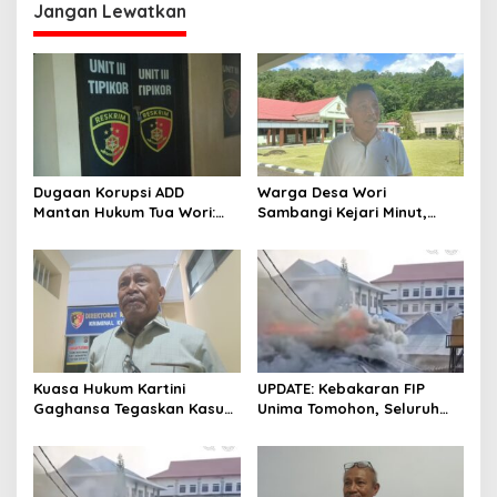
Jangan Lewatkan
Dugaan Korupsi ADD
Warga Desa Wori
Mantan Hukum Tua Wori:
Sambangi Kejari Minut,
Polresta Manado Tunggu
Pertanyakan Kelanjutan
Hasil Audit Inspektorat
Laporan Dugaan Korupsi
Dana Desa
Kuasa Hukum Kartini
UPDATE: Kebakaran FIP
Gaghansa Tegaskan Kasus
Unima Tomohon, Seluruh
Harus Lanjut: Kami Sudah
Laboratorium Ludes
Buktikan Dua Alat Bukti Sah
Terbakar