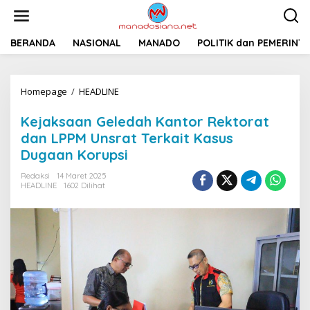
L
e
w
a
BERANDA
NASIONAL
MANADO
POLITIK dan PEMERINT
t
i
k
Homepage
/
HEADLINE
K
e
e
k
j
o
Kejaksaan Geledah Kantor Rektorat
a
n
dan LPPM Unsrat Terkait Kasus
k
t
Dugaan Korupsi
s
e
a
n
Redaksi
14 Maret 2025
a
HEADLINE
1602 Dilihat
n
G
e
l
e
d
a
h
K
a