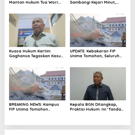
Mantan Hukum Tua Wori:
Sambangi Kejari Minut,
Polresta Manado Tunggu
Pertanyakan Kelanjutan
Hasil Audit Inspektorat
Laporan Dugaan Korupsi
Dana Desa
Kuasa Hukum Kartini
UPDATE: Kebakaran FIP
Gaghansa Tegaskan Kasus
Unima Tomohon, Seluruh
Harus Lanjut: Kami Sudah
Laboratorium Ludes
Buktikan Dua Alat Bukti Sah
Terbakar
BREAKING NEWS: Kampus
Kepala BGN Ditangkap,
FIP Unima Tomohon
Praktisi Hukum: Ini ‘Tanda
Terbakar
Awas’ dari Presiden untuk
Semua Pejabat