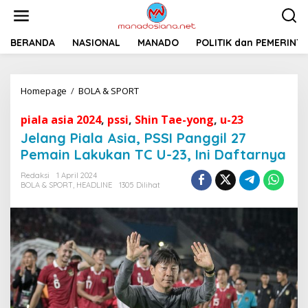
L
e
w
a
BERANDA
NASIONAL
MANADO
POLITIK dan PEMERINT
t
i
k
Homepage
/
BOLA & SPORT
J
e
e
k
l
o
piala asia 2024
,
pssi
,
Shin Tae-yong
,
u-23
a
n
Jelang Piala Asia, PSSI Panggil 27
n
t
Pemain Lakukan TC U-23, Ini Daftarnya
g
e
P
n
Redaksi
1 April 2024
i
BOLA & SPORT
,
HEADLINE
1305 Dilihat
a
l
a
A
s
i
a
,
P
S