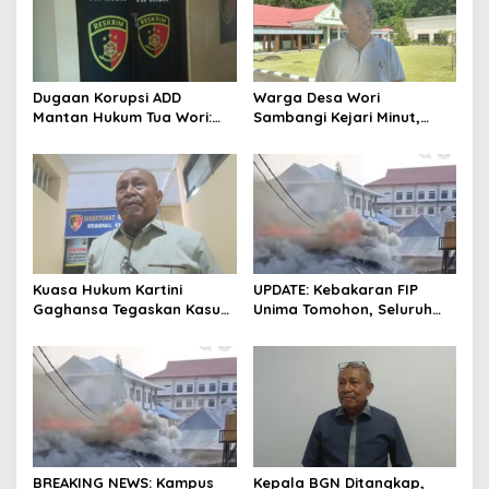
i
p
o
s
Dugaan Korupsi ADD
Warga Desa Wori
Mantan Hukum Tua Wori:
Sambangi Kejari Minut,
Polresta Manado Tunggu
Pertanyakan Kelanjutan
Hasil Audit Inspektorat
Laporan Dugaan Korupsi
Dana Desa
Kuasa Hukum Kartini
UPDATE: Kebakaran FIP
Gaghansa Tegaskan Kasus
Unima Tomohon, Seluruh
Harus Lanjut: Kami Sudah
Laboratorium Ludes
Buktikan Dua Alat Bukti Sah
Terbakar
BREAKING NEWS: Kampus
Kepala BGN Ditangkap,