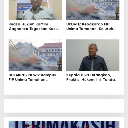
Kuasa Hukum Kartini
UPDATE: Kebakaran FIP
Gaghansa Tegaskan Kasus
Unima Tomohon, Seluruh
Harus Lanjut: Kami Sudah
Laboratorium Ludes
Buktikan Dua Alat Bukti Sah
Terbakar
BREAKING NEWS: Kampus
Kepala BGN Ditangkap,
FIP Unima Tomohon
Praktisi Hukum: Ini ‘Tanda
Terbakar
Awas’ dari Presiden untuk
Semua Pejabat