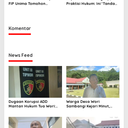
FIP Unima Tomohon
Praktisi Hukum: Ini ‘Tanda
Terbakar
Awas’ dari Presiden untuk
Semua Pejabat
Komentar
News Feed
Dugaan Korupsi ADD
Warga Desa Wori
Mantan Hukum Tua Wori:
Sambangi Kejari Minut,
Polresta Manado Tunggu
Pertanyakan Kelanjutan
Hasil Audit Inspektorat
Laporan Dugaan Korupsi
Dana Desa