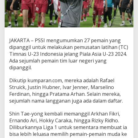
S
I
P
a
n
g
g
JAKARTA – PSSI mengumumkan 27 pemain yang
i
dipanggil untuk melakukan pemusatan latihan (TC)
l
2
Timnas U-23 Indonesia jelang Piala Asia U-23 2024.
7
Ada sejumlah pemain tim luar negeri yang
P
dipanggil.
e
m
Dikutip kumparan.com, mereka adalah Rafael
a
i
Struick, Justin Hubner, Ivar Jenner, Marselino
n
Ferdinan, hingga Pratama Arhan. Selain mereka,
L
sejumlah nama langganan juga ada dalam daftar.
a
k
Shin Tae-yong kembali memanggil Arkhan Fikri,
u
k
Ernando Ari, Hokky Caraka, hingga Rizky Ridho.
a
Diliburkannya Liga 1 untuk sementara membuat ia
n
bisa lebih leluasa memilih pemain-pemain muda ke
T