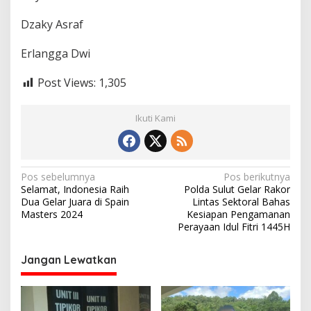
Dzaky Asraf
Erlangga Dwi
Post Views:
1,305
Ikuti Kami
N
Pos sebelumnya
Pos berikutnya
Selamat, Indonesia Raih
Polda Sulut Gelar Rakor
a
Dua Gelar Juara di Spain
Lintas Sektoral Bahas
v
Masters 2024
Kesiapan Pengamanan
Perayaan Idul Fitri 1445H
i
g
Jangan Lewatkan
a
s