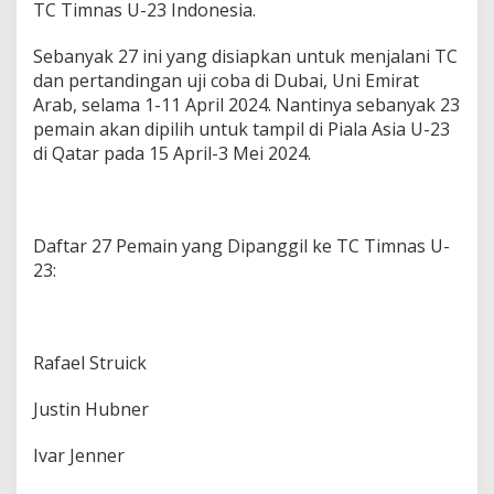
TC Timnas U-23 Indonesia.
C
U
-
Sebanyak 27 ini yang disiapkan untuk menjalani TC
2
dan pertandingan uji coba di Dubai, Uni Emirat
3
Arab, selama 1-11 April 2024. Nantinya sebanyak 23
,
pemain akan dipilih untuk tampil di Piala Asia U-23
I
n
di Qatar pada 15 April-3 Mei 2024.
i
D
a
f
Daftar 27 Pemain yang Dipanggil ke TC Timnas U-
t
23:
a
r
n
y
a
Rafael Struick
Justin Hubner
Ivar Jenner