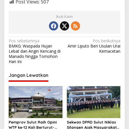
Post Views:
507
S
i
t
Ikuti Kami
a
r
o
N
Pos sebelumnya
Pos berikutnya
BMKG: Waspada Hujan
Amir Liputo Beri Usulan Urai
a
Lebat dan Angin Kencang di
Kemacetan
v
Manado hingga Tomohon
Hari Ini
i
g
Jangan Lewatkan
a
s
i
p
o
s
Pemprov Sulut Raih Opini
Sekwan DPRD Sulut Niklas
WTP ke-12 Kali Berturut-
Silangen Ajak Masyarakat