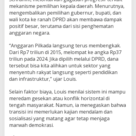
R
mekanisme pemilihan kepala daerah. Menurutnya,
D
mengembalikan pemilihan gubernur, bupati, dan
h
wali kota ke ranah DPRD akan membawa dampak
i
n
positif besar, terutama dari sisi penghematan
g
anggaran negara.
g
a
“Anggaran Pilkada langsung terus membengkak.
P
Dari Rp7 triliun di 2015, melompat ke angka Rp37
e
n
triliun pada 2024. Jika dipilih melalui DPRD, dana
a
tersebut bisa kita alihkan untuk sektor yang
n
menyentuh rakyat langsung seperti pendidikan
g
dan infrastruktur,” ujar Louis.
a
n
a
Selain faktor biaya, Louis menilai sistem ini mampu
n
meredam gesekan atau konflik horizontal di
B
tengah masyarakat. Namun, ia menegaskan bahwa
e
transisi ini memerlukan kajian mendalam dan
n
c
sosialisasi yang matang agar tetap menjaga
a
marwah demokrasi.
n
a