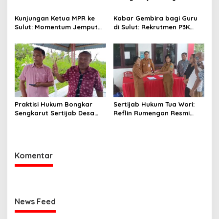
Turut Melalui Sinergi Fiskal
Maknai Hari Lahir Pancasila
yang Sehat dan Akuntabel
sebagai Perekat Persatuan
Kunjungan Ketua MPR ke
Kabar Gembira bagi Guru
Bangsa
Sulut: Momentum Jemput
di Sulut: Rekrutmen P3K
Aspirasi dan Percepatan
Disetop, Kini Dialihkan ke
Pembangunan Desa
Jalur CPNS
Praktisi Hukum Bongkar
Sertijab Hukum Tua Wori:
Sengkarut Sertijab Desa
Reflin Rumengan Resmi
Wori: Nihil LPJ, Berpotensi
Gantikan Vera Sengke, Ini
Langgar Hukum
Pesan Camat Oktavianus
Wayuntu
Komentar
News Feed