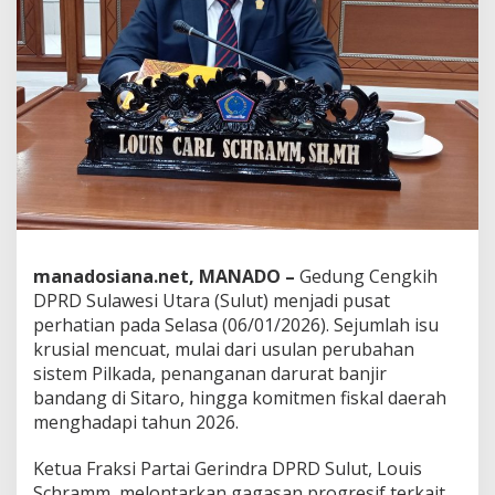
c
h
r
a
m
m
S
o
a
l
W
a
c
a
manadosiana.net, MANADO –
Gedung Cengkih
n
DPRD Sulawesi Utara (Sulut) menjadi pusat
a
perhatian pada Selasa (06/01/2026). Sejumlah isu
P
i
krusial mencuat, mulai dari usulan perubahan
l
sistem Pilkada, penanganan darurat banjir
k
bandang di Sitaro, hingga komitmen fiskal daerah
a
menghadapi tahun 2026.
d
a
D
Ketua Fraksi Partai Gerindra DPRD Sulut, Louis
P
Schramm, melontarkan gagasan progresif terkait