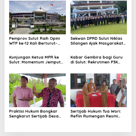
Pemprov Sulut Raih Opini
Sekwan DPRD Sulut Niklas
WTP ke-12 Kali Berturut-
Silangen Ajak Masyarakat
Turut Melalui Sinergi Fiskal
Maknai Hari Lahir Pancasila
yang Sehat dan Akuntabel
sebagai Perekat Persatuan
Kunjungan Ketua MPR ke
Kabar Gembira bagi Guru
Bangsa
Sulut: Momentum Jemput
di Sulut: Rekrutmen P3K
Aspirasi dan Percepatan
Disetop, Kini Dialihkan ke
Pembangunan Desa
Jalur CPNS
Praktisi Hukum Bongkar
Sertijab Hukum Tua Wori:
Sengkarut Sertijab Desa
Reflin Rumengan Resmi
Wori: Nihil LPJ, Berpotensi
Gantikan Vera Sengke, Ini
Langgar Hukum
Pesan Camat Oktavianus
Wayuntu