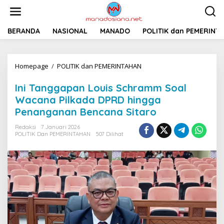
L
e
w
a
BERANDA
NASIONAL
MANADO
POLITIK dan PEMERINT
t
i
k
Homepage
/
POLITIK dan PEMERINTAHAN
I
e
n
k
i
o
Ini Tanggapan Louis Schramm Soal
T
n
Wacana Pilkada DPRD hingga
a
t
Penanganan Bencana Sitaro
n
e
g
n
Redaksi
7 Januari 2026
g
POLITIK Dan PEMERINTAHAN
507 Dilihat
a
p
a
n
L
o
u
i
s
S