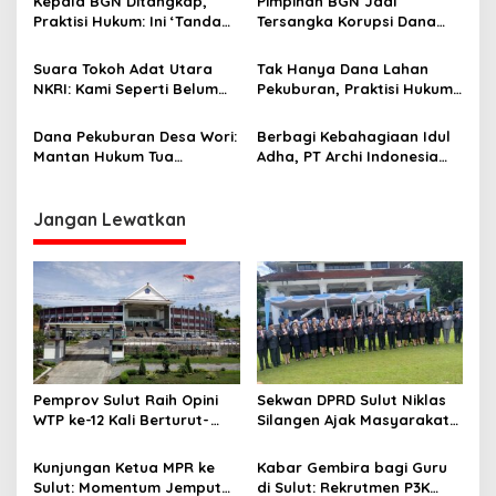
p
Kepala BGN Ditangkap,
Pimpinan BGN Jadi
Praktisi Hukum: Ini ‘Tanda
Tersangka Korupsi Dana
o
Awas’ dari Presiden untuk
MBG, Praktisi Hukum
s
Semua Pejabat
Apresiasi Ketegasan
Suara Tokoh Adat Utara
Tak Hanya Dana Lahan
Presiden Prabowo
NKRI: Kami Seperti Belum
Pekuburan, Praktisi Hukum
Merdeka dari Listrik
Desak Kejari Minut Usut
Tuntas Dugaan Korupsi
Dana Pekuburan Desa Wori:
Berbagi Kebahagiaan Idul
Stunting Desa Wori
Mantan Hukum Tua
Adha, PT Archi Indonesia
Kembalikan Rp 14,6 Juta
Salurkan 17 Ekor Sapi
Kurban untuk Warga Minut
dan Bitung
Jangan Lewatkan
Pemprov Sulut Raih Opini
Sekwan DPRD Sulut Niklas
WTP ke-12 Kali Berturut-
Silangen Ajak Masyarakat
Turut Melalui Sinergi Fiskal
Maknai Hari Lahir Pancasila
yang Sehat dan Akuntabel
sebagai Perekat Persatuan
Kunjungan Ketua MPR ke
Kabar Gembira bagi Guru
Bangsa
Sulut: Momentum Jemput
di Sulut: Rekrutmen P3K