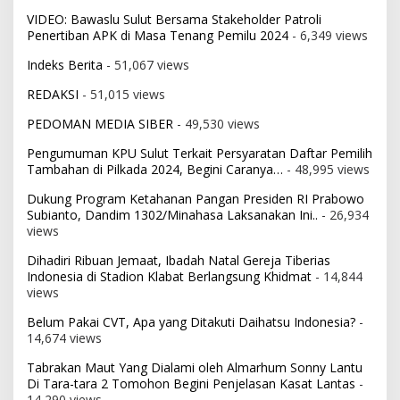
VIDEO: Bawaslu Sulut Bersama Stakeholder Patroli
Penertiban APK di Masa Tenang Pemilu 2024
- 6,349 views
Indeks Berita
- 51,067 views
REDAKSI
- 51,015 views
PEDOMAN MEDIA SIBER
- 49,530 views
Pengumuman KPU Sulut Terkait Persyaratan Daftar Pemilih
Tambahan di Pilkada 2024, Begini Caranya…
- 48,995 views
Dukung Program Ketahanan Pangan Presiden RI Prabowo
Subianto, Dandim 1302/Minahasa Laksanakan Ini..
- 26,934
views
Dihadiri Ribuan Jemaat, Ibadah Natal Gereja Tiberias
Indonesia di Stadion Klabat Berlangsung Khidmat
- 14,844
views
Belum Pakai CVT, Apa yang Ditakuti Daihatsu Indonesia?
-
14,674 views
Tabrakan Maut Yang Dialami oleh Almarhum Sonny Lantu
Di Tara-tara 2 Tomohon Begini Penjelasan Kasat Lantas
-
14,290 views