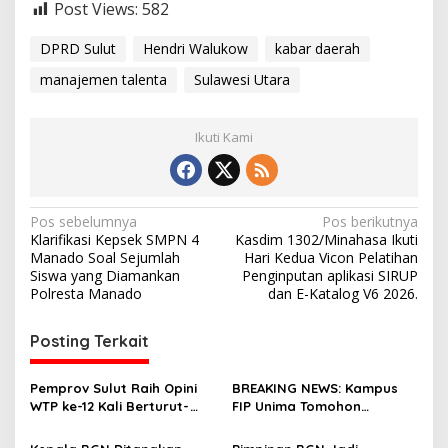
Post Views:
582
T
e
r
DPRD Sulut
Hendri Walukow
kabar daerah
b
manajemen talenta
Sulawesi Utara
a
i
k
Ikuti Kami
T
e
r
p
i
N
Pos sebelumnya
Pos berikutnya
l
Klarifikasi Kepsek SMPN 4
Kasdim 1302/Minahasa Ikuti
i
a
Manado Soal Sejumlah
Hari Kedua Vicon Pelatihan
h
v
Siswa yang Diamankan
Penginputan aplikasi SIRUP
Polresta Manado
dan E-Katalog V6 2026.
i
g
Posting Terkait
a
s
Pemprov Sulut Raih Opini
BREAKING NEWS: Kampus
WTP ke-12 Kali Berturut-
FIP Unima Tomohon
i
Turut Melalui Sinergi Fiskal
Terbakar
yang Sehat dan Akuntabel