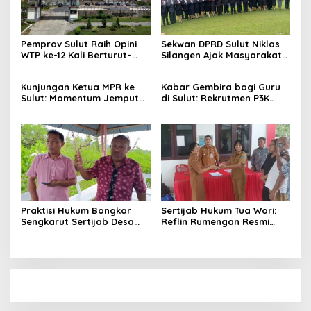
Pemprov Sulut Raih Opini
Sekwan DPRD Sulut Niklas
WTP ke-12 Kali Berturut-
Silangen Ajak Masyarakat
Turut Melalui Sinergi Fiskal
Maknai Hari Lahir Pancasila
yang Sehat dan Akuntabel
sebagai Perekat Persatuan
Kunjungan Ketua MPR ke
Kabar Gembira bagi Guru
Bangsa
Sulut: Momentum Jemput
di Sulut: Rekrutmen P3K
Aspirasi dan Percepatan
Disetop, Kini Dialihkan ke
Pembangunan Desa
Jalur CPNS
Praktisi Hukum Bongkar
Sertijab Hukum Tua Wori:
Sengkarut Sertijab Desa
Reflin Rumengan Resmi
Wori: Nihil LPJ, Berpotensi
Gantikan Vera Sengke, Ini
Langgar Hukum
Pesan Camat Oktavianus
Wayuntu