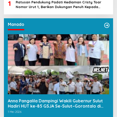
1
Ratusan Pendukung Padati Kediaman Cristy Toar
Nomor Urut 1, Berikan Dukungan Penuh Kepada
Calon Hukum Tua Walantakan
Manado
Anna Pangalila Dampingi Wakili Gubernur Sulut
Hadiri HUT ke-85 GSJA Se-Sulut–Gorontalo di
Langowan
1 Mei 2026