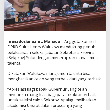
S
e
l
e
k
s
i
S
e
manadosiana.net, Manado –
Anggota Komisi I
k
p
DPRD Sulut Henry Walukow mendukung penuh
r
pelaksanaan seleksi jabatan Sekretaris Provinsi
o
(Sekprov) Sulut dengan menerapkan manajemen
v
talenta.
G
u
n
Dikatakan Walukow, manajemen talenta bisa
a
menghasilkan calon yang terbaik dari yang terbaik.
k
a
“Apresiasi bagi bapak Gubernur yang telah
n
membuka ruang luas bagi para birokrat terbaik
M
a
untuk seleksi calon Sekprov. Apalagi melibatkan
n
akademisi Unsrat dalam prosesnya yang
a