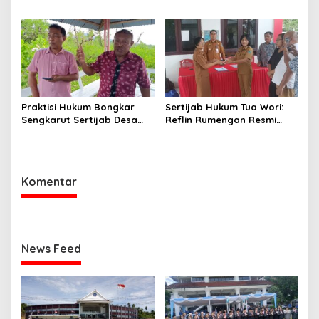
Aspirasi dan Percepatan
Disetop, Kini Dialihkan ke
Pembangunan Desa
Jalur CPNS
Praktisi Hukum Bongkar
Sertijab Hukum Tua Wori:
Sengkarut Sertijab Desa
Reflin Rumengan Resmi
Wori: Nihil LPJ, Berpotensi
Gantikan Vera Sengke, Ini
Langgar Hukum
Pesan Camat Oktavianus
Wayuntu
Komentar
News Feed