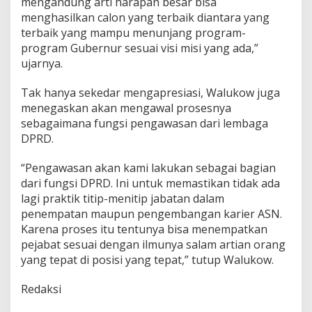
mengandung arti harapan besar bisa
j
menghasilkan calon yang terbaik diantara yang
e
terbaik yang mampu menunjang program-
m
e
program Gubernur sesuai visi misi yang ada,”
n
ujarnya.
T
a
Tak hanya sekedar mengapresiasi, Walukow juga
l
menegaskan akan mengawal prosesnya
e
n
sebagaimana fungsi pengawasan dari lembaga
t
DPRD.
a
,
“Pengawasan akan kami lakukan sebagai bagian
B
dari fungsi DPRD. Ini untuk memastikan tidak ada
e
r
lagi praktik titip-menitip jabatan dalam
h
penempatan maupun pengembangan karier ASN.
a
Karena proses itu tentunya bisa menempatkan
r
pejabat sesuai dengan ilmunya salam artian orang
a
p
yang tepat di posisi yang tepat,” tutup Walukow.
y
a
Redaksi
n
g