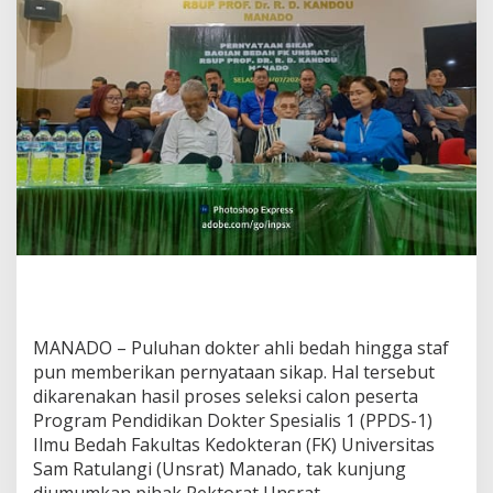
U
n
s
r
a
t
T
a
k
K
u
n
j
u
n
g
D
MANADO – Puluhan dokter ahli bedah hingga staf
i
u
pun memberikan pernyataan sikap. Hal tersebut
m
dikarenakan hasil proses seleksi calon peserta
u
Program Pendidikan Dokter Spesialis 1 (PPDS-1)
m
Ilmu Bedah Fakultas Kedokteran (FK) Universitas
k
a
Sam Ratulangi (Unsrat) Manado, tak kunjung
n
diumumkan pihak Rektorat Unsrat.