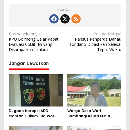
Ikuti Kami
N
Pos sebelumnya
Pos berikutnya
KPU Bolmong Gelar Rapat
Pansus Ranperda Danau
a
Evaluasi Coklit, Ini yang
Tondano Dipastikan Selesai
v
Disampaikan Jalaludin
Tepat Waktu
i
Jangan Lewatkan
g
a
s
i
p
o
Dugaan Korupsi ADD
Warga Desa Wori
s
Mantan Hukum Tua Wori:
Sambangi Kejari Minut,
Polresta Manado Tunggu
Pertanyakan Kelanjutan
Hasil Audit Inspektorat
Laporan Dugaan Korupsi