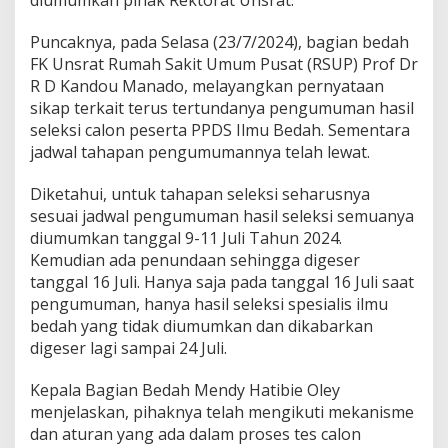
R
e
Puncaknya, pada Selasa (23/7/2024), bagian bedah
k
FK Unsrat Rumah Sakit Umum Pusat (RSUP) Prof Dr
t
o
R D Kandou Manado, melayangkan pernyataan
r
sikap terkait terus tertundanya pengumuman hasil
a
seleksi calon peserta PPDS Ilmu Bedah. Sementara
t
jadwal tahapan pengumumannya telah lewat.
,
P
u
Diketahui, untuk tahapan seleksi seharusnya
l
sesuai jadwal pengumuman hasil seleksi semuanya
u
diumumkan tanggal 9-11 Juli Tahun 2024.
h
Kemudian ada penundaan sehingga digeser
a
tanggal 16 Juli. Hanya saja pada tanggal 16 Juli saat
n
D
pengumuman, hanya hasil seleksi spesialis ilmu
o
bedah yang tidak diumumkan dan dikabarkan
k
digeser lagi sampai 24 Juli.
t
e
Kepala Bagian Bedah Mendy Hatibie Oley
r
A
menjelaskan, pihaknya telah mengikuti mekanisme
h
dan aturan yang ada dalam proses tes calon
l