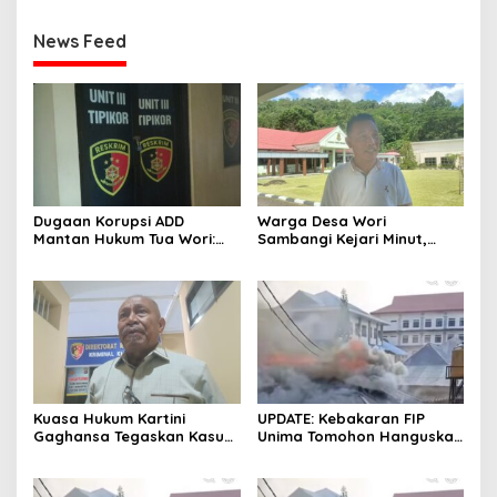
News Feed
Dugaan Korupsi ADD
Warga Desa Wori
Mantan Hukum Tua Wori:
Sambangi Kejari Minut,
Polresta Manado Tunggu
Pertanyakan Kelanjutan
Hasil Audit Inspektorat
Laporan Dugaan Korupsi
Dana Desa
Kuasa Hukum Kartini
UPDATE: Kebakaran FIP
Gaghansa Tegaskan Kasus
Unima Tomohon Hanguskan
Harus Lanjut: Kami Sudah
6 Bilik Ruangan dari 3
Buktikan Dua Alat Bukti Sah
Gedung