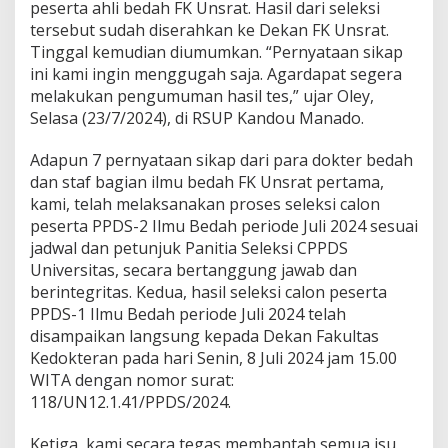
peserta ahli bedah FK Unsrat. Hasil dari seleksi
i
tersebut sudah diserahkan ke Dekan FK Unsrat.
B
e
Tinggal kemudian diumumkan. “Pernyataan sikap
d
ini kami ingin menggugah saja. Agardapat segera
a
melakukan pengumuman hasil tes,” ujar Oley,
h
Selasa (23/7/2024), di RSUP Kandou Manado.
N
y
a
Adapun 7 pernyataan sikap dari para dokter bedah
t
dan staf bagian ilmu bedah FK Unsrat pertama,
a
kami, telah melaksanakan proses seleksi calon
k
peserta PPDS-2 Ilmu Bedah periode Juli 2024 sesuai
a
jadwal dan petunjuk Panitia Seleksi CPPDS
n
S
Universitas, secara bertanggung jawab dan
i
berintegritas. Kedua, hasil seleksi calon peserta
k
PPDS-1 Ilmu Bedah periode Juli 2024 telah
a
disampaikan langsung kepada Dekan Fakultas
p
Kedokteran pada hari Senin, 8 Juli 2024 jam 15.00
WITA dengan nomor surat:
118/UN12.1.41/PPDS/2024.
Ketiga, kami secara tegas membantah semua isu,