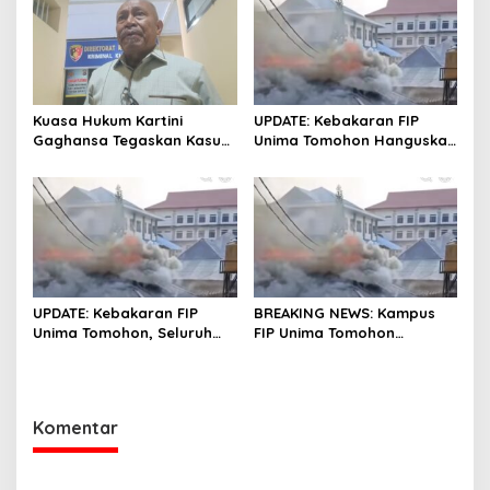
Dana Desa
Kuasa Hukum Kartini
UPDATE: Kebakaran FIP
Gaghansa Tegaskan Kasus
Unima Tomohon Hanguskan
Harus Lanjut: Kami Sudah
6 Bilik Ruangan dari 3
Buktikan Dua Alat Bukti Sah
Gedung
UPDATE: Kebakaran FIP
BREAKING NEWS: Kampus
Unima Tomohon, Seluruh
FIP Unima Tomohon
Laboratorium Ludes
Terbakar
Terbakar
Komentar