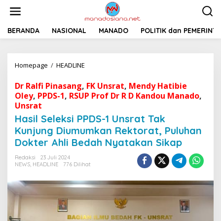
L
e
w
a
BERANDA
NASIONAL
MANADO
POLITIK dan PEMERINT
t
i
k
Homepage
/
HEADLINE
H
e
a
k
s
o
Dr Ralfi Pinasang
,
FK Unsrat
,
Mendy Hatibie
i
n
Oley
,
PPDS-1
,
RSUP Prof Dr R D Kandou Manado
,
l
t
Unsrat
S
e
Hasil Seleksi PPDS-1 Unsrat Tak
e
n
l
Kunjung Diumumkan Rektorat, Puluhan
e
Dokter Ahli Bedah Nyatakan Sikap
k
s
Redaksi
23 Juli 2024
i
NEWS
,
HEADLINE
776 Dilihat
P
P
D
S
-
1