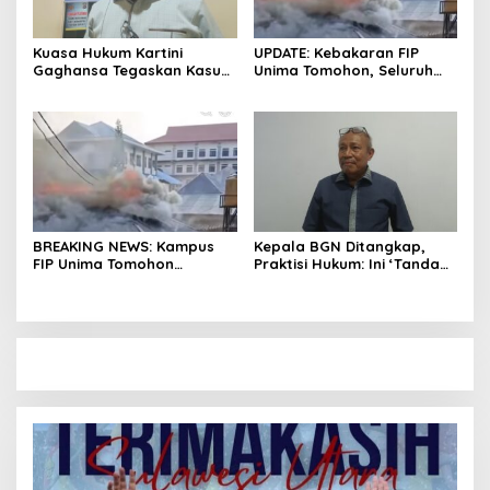
Kuasa Hukum Kartini
UPDATE: Kebakaran FIP
Gaghansa Tegaskan Kasus
Unima Tomohon, Seluruh
Harus Lanjut: Kami Sudah
Laboratorium Ludes
Buktikan Dua Alat Bukti Sah
Terbakar
BREAKING NEWS: Kampus
Kepala BGN Ditangkap,
FIP Unima Tomohon
Praktisi Hukum: Ini ‘Tanda
Terbakar
Awas’ dari Presiden untuk
Semua Pejabat