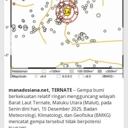
T
e
r
n
a
t
e
,
M
a
l
u
k
u
U
t
a
manadosiana.net,
​
TERNATE
– Gempa bumi
r
a
berkekuatan relatif ringan mengguncang wilayah
Barat Laut Ternate, Maluku Utara (Malut), pada
Senin dini hari, 15 Desember 2025. Badan
Meteorologi, Klimatologi, dan Geofisika (BMKG)
mencatat gempa tersebut tidak berpotensi
tsunami.