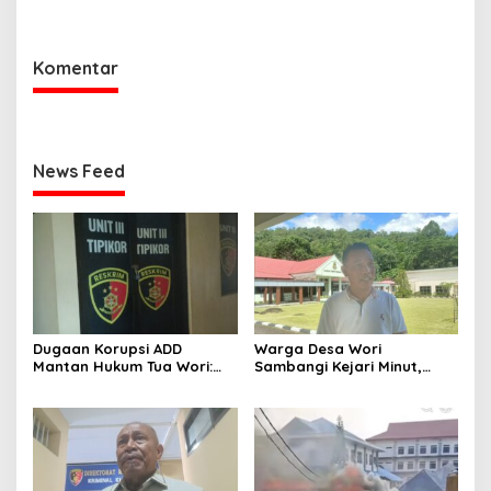
Semua Pejabat
Komentar
News Feed
Dugaan Korupsi ADD
Warga Desa Wori
Mantan Hukum Tua Wori:
Sambangi Kejari Minut,
Polresta Manado Tunggu
Pertanyakan Kelanjutan
Hasil Audit Inspektorat
Laporan Dugaan Korupsi
Dana Desa