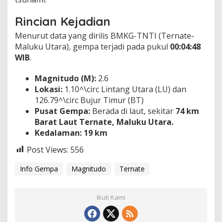
Rincian Kejadian
​Menurut data yang dirilis BMKG-TNTI (Ternate-
Maluku Utara), gempa terjadi pada pukul
00:04:48
WIB
.
Magnitudo (M):
2.6
Lokasi:
1.10^\circ Lintang Utara (LU) dan
126.79^\circ Bujur Timur (BT)
Pusat Gempa:
Berada di laut, sekitar
74 km
Barat Laut Ternate, Maluku Utara.
Kedalaman:
19 km
Post Views:
556
Info Gempa
Magnitudo
Ternate
Ikuti Kami