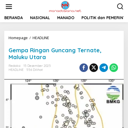
L
e
w
a
BERANDA
NASIONAL
MANADO
POLITIK dan PEMERINT
t
i
k
Homepage
/
HEADLINE
G
e
e
k
m
o
Gempa Ringan Guncang Ternate,
p
n
Maluku Utara
a
t
R
e
Redaksi
15 Desember 2025
i
n
HEADLINE
556 Dilihat
n
g
a
n
G
u
n
c
a
n
g