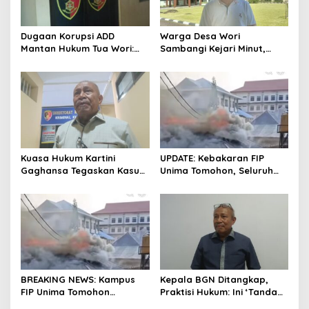
Dugaan Korupsi ADD
Warga Desa Wori
Mantan Hukum Tua Wori:
Sambangi Kejari Minut,
Polresta Manado Tunggu
Pertanyakan Kelanjutan
Hasil Audit Inspektorat
Laporan Dugaan Korupsi
Dana Desa
Kuasa Hukum Kartini
UPDATE: Kebakaran FIP
Gaghansa Tegaskan Kasus
Unima Tomohon, Seluruh
Harus Lanjut: Kami Sudah
Laboratorium Ludes
Buktikan Dua Alat Bukti Sah
Terbakar
BREAKING NEWS: Kampus
Kepala BGN Ditangkap,
FIP Unima Tomohon
Praktisi Hukum: Ini ‘Tanda
Terbakar
Awas’ dari Presiden untuk