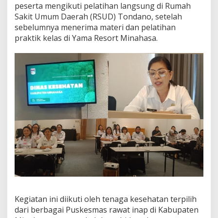
b
peserta mengikuti pelatihan langsung di Rumah
T
Sakit Umum Daerah (RSUD) Tondano, setelah
r
sebelumnya menerima materi dan pelatihan
a
praktik kelas di Yama Resort Minahasa.
i
n
i
n
g
(
O
J
T
)
K
a
s
u
s
K
e
g
a
Kegiatan ini diikuti oleh tenaga kesehatan terpilih
w
dari berbagai Puskesmas rawat inap di Kabupaten
a