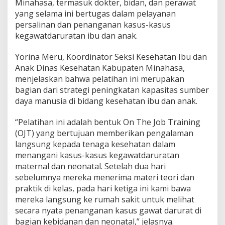
Minahasa, termasuk dokter, bidan, dan perawat
t
yang selama ini bertugas dalam pelayanan
d
persalinan dan penanganan kasus-kasus
a
r
kegawatdaruratan ibu dan anak.
u
r
Yorina Meru, Koordinator Seksi Kesehatan Ibu dan
a
Anak Dinas Kesehatan Kabupaten Minahasa,
t
menjelaskan bahwa pelatihan ini merupakan
a
n
bagian dari strategi peningkatan kapasitas sumber
I
daya manusia di bidang kesehatan ibu dan anak.
b
u
“Pelatihan ini adalah bentuk On The Job Training
d
(OJT) yang bertujuan memberikan pengalaman
a
n
langsung kepada tenaga kesehatan dalam
A
menangani kasus-kasus kegawatdaruratan
n
maternal dan neonatal. Setelah dua hari
a
sebelumnya mereka menerima materi teori dan
k
praktik di kelas, pada hari ketiga ini kami bawa
mereka langsung ke rumah sakit untuk melihat
secara nyata penanganan kasus gawat darurat di
bagian kebidanan dan neonatal,” jelasnya.