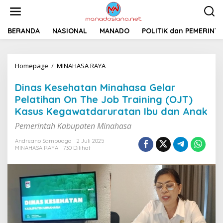
L
e
w
a
BERANDA
NASIONAL
MANADO
POLITIK dan PEMERINT
t
i
k
Homepage
/
MINAHASA RAYA
D
e
i
k
n
o
Dinas Kesehatan Minahasa Gelar
a
n
Pelatihan On The Job Training (OJT)
s
t
Kasus Kegawatdaruratan Ibu dan Anak
K
e
e
n
Pemerintah Kabupaten Minahasa
s
e
Andreano Sambuaga
2 Juli 2025
h
MINAHASA RAYA
730 Dilihat
a
t
a
n
M
i
n
a