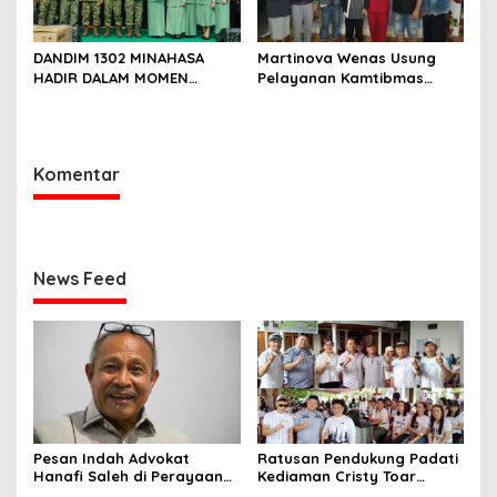
DANDIM 1302 MINAHASA
Martinova Wenas Usung
HADIR DALAM MOMEN
Pelayanan Kamtibmas
BERSEJARAH PERGANTIAN
untuk Mewujudkan Desa
DANREM 131 SANTAIGO
Pinaesaan yang Aman,
Damai, dan Sejahtera
Komentar
News Feed
Pesan Indah Advokat
Ratusan Pendukung Padati
Hanafi Saleh di Perayaan
Kediaman Cristy Toar
Thanksgiving Minahasa
Nomor Urut 1, Berikan