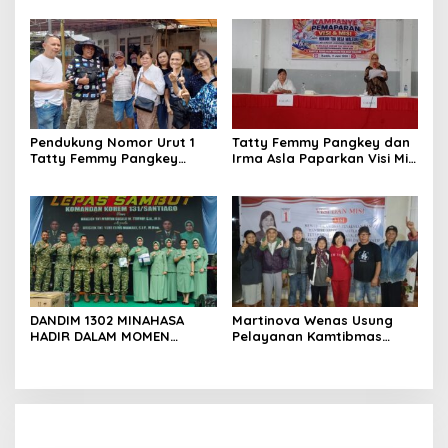
2026
Dukungan Penuh Kepada
Calon Hukum Tua
Walantakan
Pendukung Nomor Urut 1
Tatty Femmy Pangkey dan
Tatty Femmy Pangkey
Irma Asla Paparkan Visi Misi
Berikan Dukungan Penuh
dalam Kampanye
Saat Pemaparan Visi dan
Pemaparan di Balai Desa
Misi di Desa Waleure
Waleure
DANDIM 1302 MINAHASA
Martinova Wenas Usung
HADIR DALAM MOMEN
Pelayanan Kamtibmas
BERSEJARAH PERGANTIAN
untuk Mewujudkan Desa
DANREM 131 SANTAIGO
Pinaesaan yang Aman,
Damai, dan Sejahtera