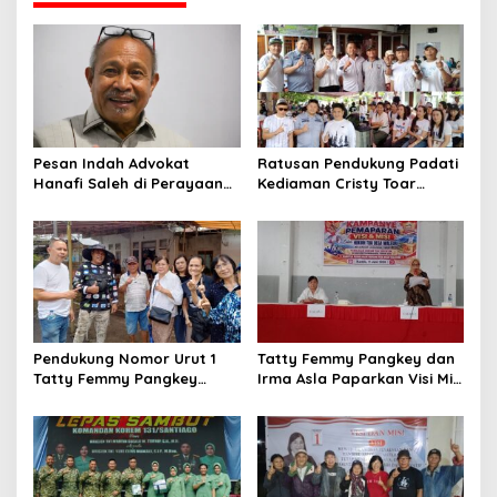
s
i
p
o
s
Pesan Indah Advokat
Ratusan Pendukung Padati
Hanafi Saleh di Perayaan
Kediaman Cristy Toar
Thanksgiving Minahasa
Nomor Urut 1, Berikan
2026
Dukungan Penuh Kepada
Calon Hukum Tua
Walantakan
Pendukung Nomor Urut 1
Tatty Femmy Pangkey dan
Tatty Femmy Pangkey
Irma Asla Paparkan Visi Misi
Berikan Dukungan Penuh
dalam Kampanye
Saat Pemaparan Visi dan
Pemaparan di Balai Desa
Misi di Desa Waleure
Waleure