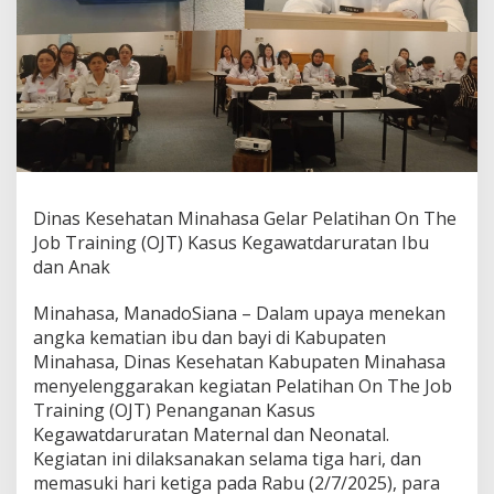
h
a
s
a
G
e
l
a
r
P
e
Dinas Kesehatan Minahasa Gelar Pelatihan On The
l
Job Training (OJT) Kasus Kegawatdaruratan Ibu
a
dan Anak
t
i
h
Minahasa, ManadoSiana – Dalam upaya menekan
a
angka kematian ibu dan bayi di Kabupaten
n
Minahasa, Dinas Kesehatan Kabupaten Minahasa
O
menyelenggarakan kegiatan Pelatihan On The Job
n
T
Training (OJT) Penanganan Kasus
h
Kegawatdaruratan Maternal dan Neonatal.
e
Kegiatan ini dilaksanakan selama tiga hari, dan
J
memasuki hari ketiga pada Rabu (2/7/2025), para
o