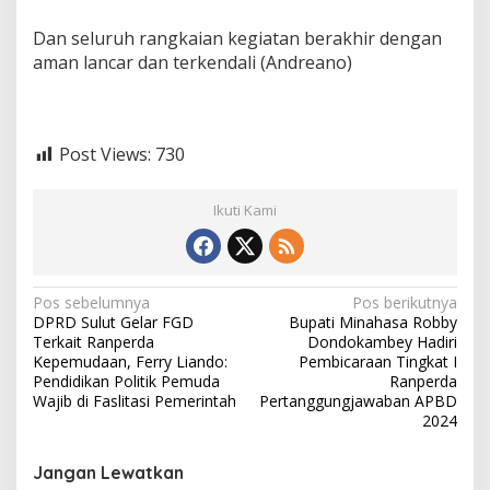
Dan seluruh rangkaian kegiatan berakhir dengan
aman lancar dan terkendali (Andreano)
Post Views:
730
Ikuti Kami
N
Pos sebelumnya
Pos berikutnya
DPRD Sulut Gelar FGD
Bupati Minahasa Robby
a
Terkait Ranperda
Dondokambey Hadiri
v
Kepemudaan, Ferry Liando:
Pembicaraan Tingkat I
Pendidikan Politik Pemuda
Ranperda
i
Wajib di Faslitasi Pemerintah
Pertanggungjawaban APBD
2024
g
a
Jangan Lewatkan