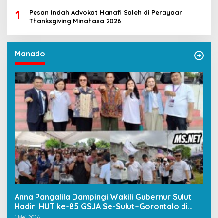
1
Pesan Indah Advokat Hanafi Saleh di Perayaan
Thanksgiving Minahasa 2026
Manado
Anna Pangalila Dampingi Wakili Gubernur Sulut
Hadiri HUT ke-85 GSJA Se-Sulut–Gorontalo di
Langowan
1 Mei 2026