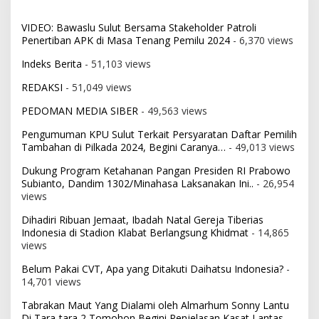
VIDEO: Bawaslu Sulut Bersama Stakeholder Patroli
Penertiban APK di Masa Tenang Pemilu 2024
- 6,370 views
Indeks Berita
- 51,103 views
REDAKSI
- 51,049 views
PEDOMAN MEDIA SIBER
- 49,563 views
Pengumuman KPU Sulut Terkait Persyaratan Daftar Pemilih
Tambahan di Pilkada 2024, Begini Caranya…
- 49,013 views
Dukung Program Ketahanan Pangan Presiden RI Prabowo
Subianto, Dandim 1302/Minahasa Laksanakan Ini..
- 26,954
views
Dihadiri Ribuan Jemaat, Ibadah Natal Gereja Tiberias
Indonesia di Stadion Klabat Berlangsung Khidmat
- 14,865
views
Belum Pakai CVT, Apa yang Ditakuti Daihatsu Indonesia?
-
14,701 views
Tabrakan Maut Yang Dialami oleh Almarhum Sonny Lantu
Di Tara-tara 2 Tomohon Begini Penjelasan Kasat Lantas
-