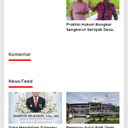
Disetop, Kini Dialihkan ke
Jalur CPNS
Praktisi Hukum Bongkar
Sengkarut Sertijab Desa
Wori: Nihil LPJ, Berpotensi
Langgar Hukum
Komentar
News Feed
Duka Mendalam Sulawesi
Pemprov Sulut Raih Opini