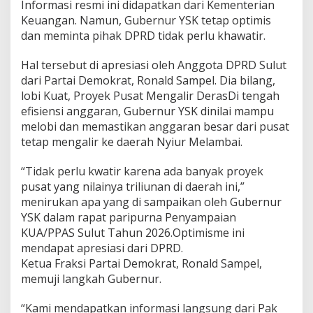
Informasi resmi ini didapatkan dari Kementerian
a
Keuangan. Namun, Gubernur YSK tetap optimis
n
g
dan meminta pihak DPRD tidak perlu khawatir.
,
P
Hal tersebut di apresiasi oleh Anggota DPRD Sulut
r
dari Partai Demokrat, Ronald Sampel. Dia bilang,
o
lobi Kuat, Proyek Pusat Mengalir DerasDi tengah
y
e
efisiensi anggaran, Gubernur YSK dinilai mampu
k
melobi dan memastikan anggaran besar dari pusat
T
tetap mengalir ke daerah Nyiur Melambai.
r
i
“Tidak perlu kwatir karena ada banyak proyek
l
i
pusat yang nilainya triliunan di daerah ini,”
u
menirukan apa yang di sampaikan oleh Gubernur
n
YSK dalam rapat paripurna Penyampaian
a
KUA/PPAS Sulut Tahun 2026.Optimisme ini
n
S
mendapat apresiasi dari DPRD.
u
Ketua Fraksi Partai Demokrat, Ronald Sampel,
d
memuji langkah Gubernur.
a
h
“Kami mendapatkan informasi langsung dari Pak
A