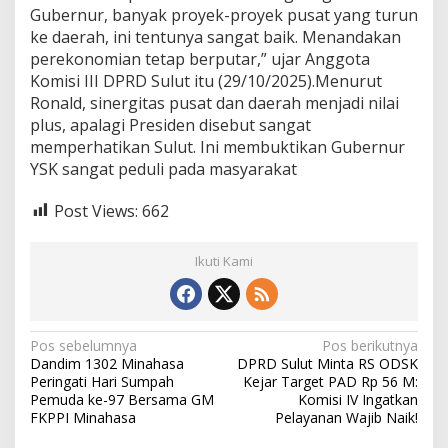
m
Gubernur, banyak proyek-proyek pusat yang turun
a
ke daerah, ini tentunya sangat baik. Menandakan
n
perekonomian tetap berputar,” ujar Anggota
Komisi III DPRD Sulut itu (29/10/2025).Menurut
Ronald, sinergitas pusat dan daerah menjadi nilai
plus, apalagi Presiden disebut sangat
memperhatikan Sulut. Ini membuktikan Gubernur
YSK sangat peduli pada masyarakat
Post Views:
662
Ikuti Kami
N
Pos sebelumnya
Pos berikutnya
Dandim 1302 Minahasa
DPRD Sulut Minta RS ODSK
a
Peringati Hari Sumpah
Kejar Target PAD Rp 56 M:
v
Pemuda ke-97 Bersama GM
Komisi IV Ingatkan
FKPPI Minahasa
Pelayanan Wajib Naik!
i