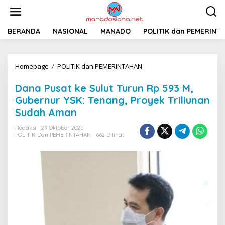
L
e
w
a
BERANDA
NASIONAL
MANADO
POLITIK dan PEMERINT
t
i
k
Homepage
/
POLITIK dan PEMERINTAHAN
D
e
a
k
n
o
Dana Pusat ke Sulut Turun Rp 593 M,
a
n
Gubernur YSK: Tenang, Proyek Triliunan
P
t
Sudah Aman
u
e
s
n
Redaksi
29 Oktober 2025
a
POLITIK Dan PEMERINTAHAN
662 Dilihat
t
k
e
S
u
l
u
t
T
u