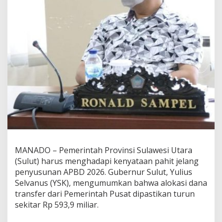
r
u
n
R
p
5
9
3
M
,
G
u
b
e
r
n
u
MANADO – Pemerintah Provinsi Sulawesi Utara
r
(Sulut) harus menghadapi kenyataan pahit jelang
Y
penyusunan APBD 2026. Gubernur Sulut, Yulius
S
Selvanus (YSK), mengumumkan bahwa alokasi dana
K
:
transfer dari Pemerintah Pusat dipastikan turun
T
sekitar Rp 593,9 miliar.
e
n