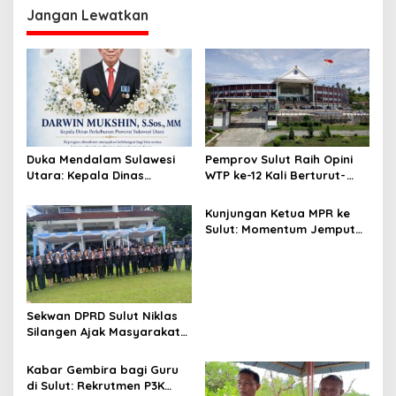
g
Jangan Lewatkan
a
s
i
p
o
s
Duka Mendalam Sulawesi
Pemprov Sulut Raih Opini
Utara: Kepala Dinas
WTP ke-12 Kali Berturut-
Perkebunan Darwin Mukshin
Turut Melalui Sinergi Fiskal
Meninggal Dunia
yang Sehat dan Akuntabel
Kunjungan Ketua MPR ke
Sulut: Momentum Jemput
Aspirasi dan Percepatan
Pembangunan Desa
Sekwan DPRD Sulut Niklas
Silangen Ajak Masyarakat
Maknai Hari Lahir Pancasila
sebagai Perekat Persatuan
Kabar Gembira bagi Guru
Bangsa
di Sulut: Rekrutmen P3K