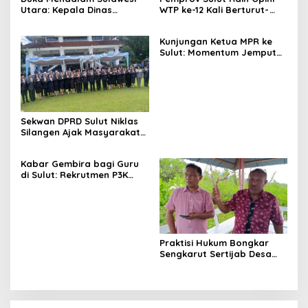
Utara: Kepala Dinas
WTP ke-12 Kali Berturut-
Perkebunan Darwin Mukshin
Turut Melalui Sinergi Fiskal
Meninggal Dunia
yang Sehat dan Akuntabel
Kunjungan Ketua MPR ke
Sulut: Momentum Jemput
Aspirasi dan Percepatan
Pembangunan Desa
Sekwan DPRD Sulut Niklas
Silangen Ajak Masyarakat
Maknai Hari Lahir Pancasila
sebagai Perekat Persatuan
Kabar Gembira bagi Guru
Bangsa
di Sulut: Rekrutmen P3K
Disetop, Kini Dialihkan ke
Jalur CPNS
Praktisi Hukum Bongkar
Sengkarut Sertijab Desa
Wori: Nihil LPJ, Berpotensi
Langgar Hukum