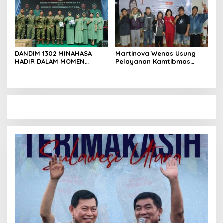
DANDIM 1302 MINAHASA
Martinova Wenas Usung
HADIR DALAM MOMEN
Pelayanan Kamtibmas
BERSEJARAH PERGANTIAN
untuk Mewujudkan Desa
DANREM 131 SANTAIGO
Pinaesaan yang Aman,
Damai, dan Sejahtera