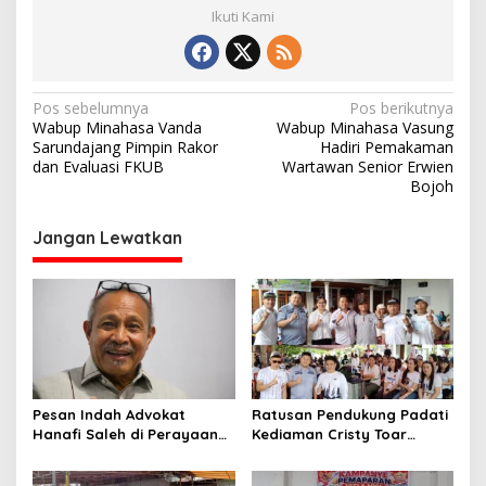
Ikuti Kami
N
Pos sebelumnya
Pos berikutnya
Wabup Minahasa Vanda
Wabup Minahasa Vasung
a
Sarundajang Pimpin Rakor
Hadiri Pemakaman
v
dan Evaluasi FKUB
Wartawan Senior Erwien
Bojoh
i
g
Jangan Lewatkan
a
s
i
p
o
s
Pesan Indah Advokat
Ratusan Pendukung Padati
Hanafi Saleh di Perayaan
Kediaman Cristy Toar
Thanksgiving Minahasa
Nomor Urut 1, Berikan
2026
Dukungan Penuh Kepada