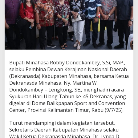
m
b
e
y
d
a
n
K
e
t
u
Bupati Minahasa Robby Dondokambey, S.Si, MAP.,
a
selaku Pembina Dewan Kerajinan Nasional Daerah
T
P
(Dekranasda) Kabupaten Minahasa, bersama Ketua
-
Dekranasda Minahasa, Ny. Martina W.
P
Dondokambey – Lengkong, SE., menghadiri acara
K
Syukuran Hari Ulang Tahun ke-45 Dekranas, yang
K
H
digelar di Dome Balikpapan Sport and Convention
a
Center, Provinsi Kalimantan Timur, Rabu (9/7/25).
d
i
Turut mendampingi dalam kegiatan tersebut,
r
Sekretaris Daerah Kabupaten Minahasa selaku
i
S
Wakil Ketua Dekranasda Minahasa, Dr. Lynda D.