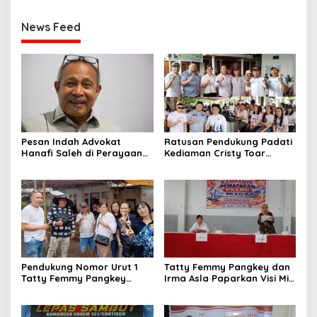
News Feed
Pesan Indah Advokat
Ratusan Pendukung Padati
Hanafi Saleh di Perayaan
Kediaman Cristy Toar
Thanksgiving Minahasa
Nomor Urut 1, Berikan
2026
Dukungan Penuh Kepada
Calon Hukum Tua
Walantakan
Pendukung Nomor Urut 1
Tatty Femmy Pangkey dan
Tatty Femmy Pangkey
Irma Asla Paparkan Visi Misi
Berikan Dukungan Penuh
dalam Kampanye
Saat Pemaparan Visi dan
Pemaparan di Balai Desa
Misi di Desa Waleure
Waleure