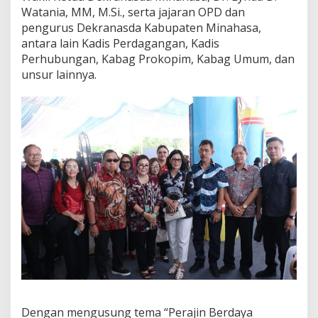
y
Watania, MM, M.Si., serta jajaran OPD dan
u
pengurus Dekranasda Kabupaten Minahasa,
k
antara lain Kadis Perdagangan, Kadis
u
Perhubungan, Kabag Prokopim, Kabag Umum, dan
r
a
unsur lainnya.
n
H
U
T
D
e
k
r
a
n
a
s
k
e
-
4
5
d
Dengan mengusung tema “Perajin Berdaya
i