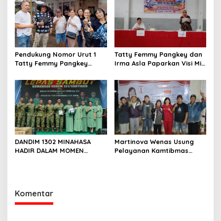
Calon Hukum Tua
Walantakan
Pendukung Nomor Urut 1
Tatty Femmy Pangkey dan
Tatty Femmy Pangkey
Irma Asla Paparkan Visi Misi
Berikan Dukungan Penuh
dalam Kampanye
Saat Pemaparan Visi dan
Pemaparan di Balai Desa
Misi di Desa Waleure
Waleure
DANDIM 1302 MINAHASA
Martinova Wenas Usung
HADIR DALAM MOMEN
Pelayanan Kamtibmas
BERSEJARAH PERGANTIAN
untuk Mewujudkan Desa
DANREM 131 SANTAIGO
Pinaesaan yang Aman,
Damai, dan Sejahtera
Komentar