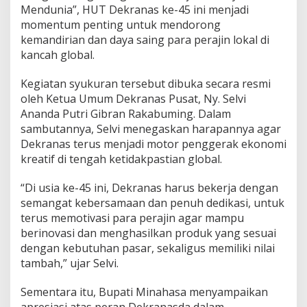
B
Mendunia”, HUT Dekranas ke-45 ini menjadi
a
momentum penting untuk mendorong
l
kemandirian dan daya saing para perajin lokal di
i
kancah global.
k
p
a
Kegiatan syukuran tersebut dibuka secara resmi
p
oleh Ketua Umum Dekranas Pusat, Ny. Selvi
a
Ananda Putri Gibran Rakabuming. Dalam
n
sambutannya, Selvi menegaskan harapannya agar
Dekranas terus menjadi motor penggerak ekonomi
kreatif di tengah ketidakpastian global.
“Di usia ke-45 ini, Dekranas harus bekerja dengan
semangat kebersamaan dan penuh dedikasi, untuk
terus memotivasi para perajin agar mampu
berinovasi dan menghasilkan produk yang sesuai
dengan kebutuhan pasar, sekaligus memiliki nilai
tambah,” ujar Selvi.
Sementara itu, Bupati Minahasa menyampaikan