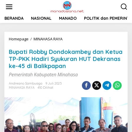
L
e
w
a
BERANDA
NASIONAL
MANADO
POLITIK dan PEMERINT
t
i
k
Homepage
/
MINAHASA RAYA
B
e
u
k
p
o
Bupati Robby Dondokambey dan Ketua
a
n
TP-PKK Hadiri Syukuran HUT Dekranas
t
t
ke-45 di Balikpapan
i
e
R
n
Pemerintah Kabupaten Minahasa
o
b
Andreano Sambuaga
9 Juli 2025
b
MINAHASA RAYA
410 Dilihat
y
D
o
n
d
o
k
a