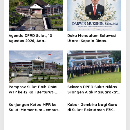
Agenda DPRD Sulut, 10
Duka Mendalam Sulawesi
Agustus 2026, Ada
Utara: Kepala Dinas
Paripurna
Perkebunan Darwin Mukshin
Penandatanganan KUA-
Meninggal Dunia
PPAS 2027 hingga Rapat
Banmus
Pemprov Sulut Raih Opini
Sekwan DPRD Sulut Niklas
WTP ke-12 Kali Berturut-
Silangen Ajak Masyarakat
Turut Melalui Sinergi Fiskal
Maknai Hari Lahir Pancasila
yang Sehat dan Akuntabel
sebagai Perekat Persatuan
Kunjungan Ketua MPR ke
Kabar Gembira bagi Guru
Bangsa
Sulut: Momentum Jemput
di Sulut: Rekrutmen P3K
Aspirasi dan Percepatan
Disetop, Kini Dialihkan ke
Pembangunan Desa
Jalur CPNS