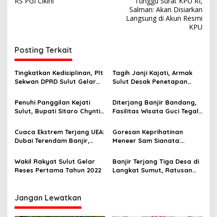
v
RS PGI Cikini
Tunggu Surat KPU RI,
B
Salman: Akan Disiarkan
i
e
Langsung di Akun Resmi
n
KPU
g
c
a
a
Posting Terkait
n
s
a
A
i
Tingkatkan Kedisiplinan, Plt
Tagih Janji Kajati, Armak
l
p
Sekwan DPRD Sulut Gelar
Sulut Desak Penetapan
a
Pembinaan Rutin Tenaga
Tersangka Korupsi Dana
m
o
Kebersihan dan Keamanan
Gunung Ruang
d
Penuhi Panggilan Kejati
Diterjang Banjir Bandang,
s
i
Sulut, Bupati Sitaro Chyntia
Fasilitas Wisata Guci Tegal
S
Kalangit Irit Bicara Soal
Porak-poranda
u
Dana Stimulan Gunung
Cuaca Ekstrem Terjang UEA:
Goresan Keprihatinan
l
Ruang
Dubai Terendam Banjir,
Meneer Sam Sianata:
b
Puluhan Penerbangan
Melalui Lagu, Ajak Semua
a
Emirates Lumpuh
Jaga Bumi untuk Anak Cucu
Wakil Rakyat Sulut Gelar
Banjir Terjang Tiga Desa di
r
Reses Pertama Tahun 2022
Langkat Sumut, Ratusan
Rumah Terendam
Jangan Lewatkan