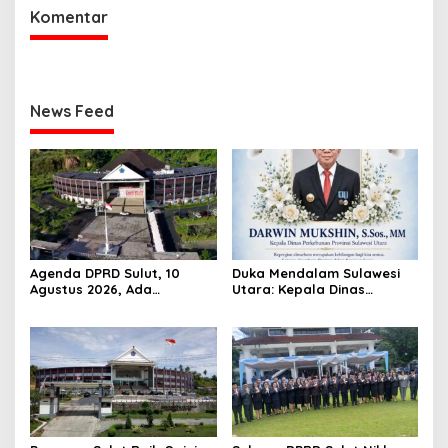
Komentar
News Feed
Agenda DPRD Sulut, 10
Duka Mendalam Sulawesi
Agustus 2026, Ada
Utara: Kepala Dinas
Paripurna
Perkebunan Darwin Mukshin
Penandatanganan KUA-
Meninggal Dunia
PPAS 2027 hingga Rapat
Banmus