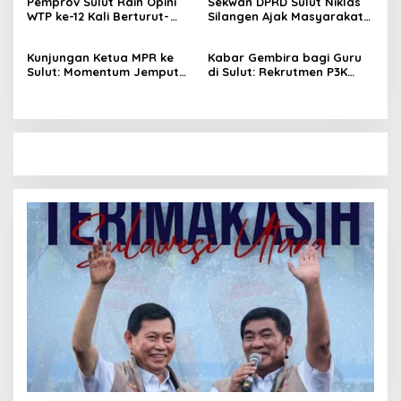
Pemprov Sulut Raih Opini
Sekwan DPRD Sulut Niklas
WTP ke-12 Kali Berturut-
Silangen Ajak Masyarakat
Turut Melalui Sinergi Fiskal
Maknai Hari Lahir Pancasila
yang Sehat dan Akuntabel
sebagai Perekat Persatuan
Kunjungan Ketua MPR ke
Kabar Gembira bagi Guru
Bangsa
Sulut: Momentum Jemput
di Sulut: Rekrutmen P3K
Aspirasi dan Percepatan
Disetop, Kini Dialihkan ke
Pembangunan Desa
Jalur CPNS