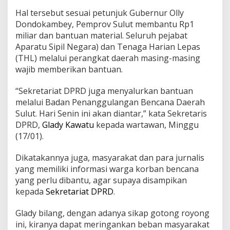
t
Hal tersebut sesuai petunjuk Gubernur Olly
a
r
Dondokambey, Pemprov Sulut membantu Rp1
i
miliar dan bantuan material. Seluruh pejabat
a
Aparatu Sipil Negara) dan Tenaga Harian Lepas
t
(THL) melalui perangkat daerah masing-masing
D
wajib memberikan bantuan.
P
R
D
“Sekretariat DPRD juga menyalurkan bantuan
S
melalui Badan Penanggulangan Bencana Daerah
u
Sulut. Hari Senin ini akan diantar,” kata Sekretaris
l
DPRD,
Glady Kawatu
kepada wartawan, Minggu
u
t
(17/01).
S
a
Dikatakannya juga, masyarakat dan para jurnalis
l
yang memiliki informasi warga korban bencana
u
yang perlu dibantu, agar supaya disampikan
r
k
kepada
Sekretariat DPRD
.
a
n
Glady bilang, dengan adanya sikap gotong royong
B
ini, kiranya dapat meringankan beban masyarakat
a