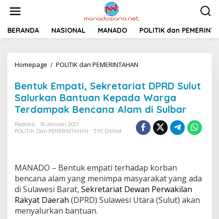
L
e
w
a
BERANDA
NASIONAL
MANADO
POLITIK dan PEMERINT
t
i
k
Homepage
/
POLITIK dan PEMERINTAHAN
B
e
e
k
n
o
Bentuk Empati, Sekretariat DPRD Sulut
t
n
Salurkan Bantuan Kepada Warga
u
t
Terdampak Bencana Alam di Sulbar
k
e
E
n
Redaksi
18 Januari 2021
m
POLITIK Dan PEMERINTAHAN
595 Dilihat
p
a
t
i
MANADO – Bentuk empati terhadap korban
,
bencana alam yang menimpa masyarakat yang ada
S
e
di Sulawesi Barat,
Sekretariat Dewan Perwakilan
k
Rakyat Daerah
(DPRD) Sulawesi Utara (Sulut) akan
r
menyalurkan bantuan.
e