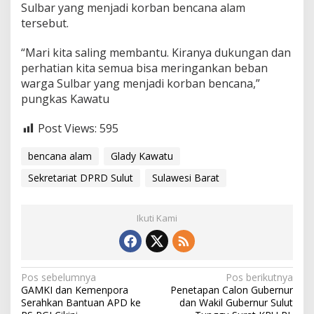
Sulbar yang menjadi korban bencana alam
n
t
tersebut.
u
a
“Mari kita saling membantu. Kiranya dukungan dan
n
perhatian kita semua bisa meringankan beban
K
warga Sulbar yang menjadi korban bencana,”
e
p
pungkas Kawatu
a
d
Post Views:
595
a
W
bencana alam
Glady Kawatu
a
r
Sekretariat DPRD Sulut
Sulawesi Barat
g
a
T
Ikuti Kami
e
r
d
a
m
N
Pos sebelumnya
Pos berikutnya
p
GAMKI dan Kemenpora
Penetapan Calon Gubernur
a
a
Serahkan Bantuan APD ke
dan Wakil Gubernur Sulut
k