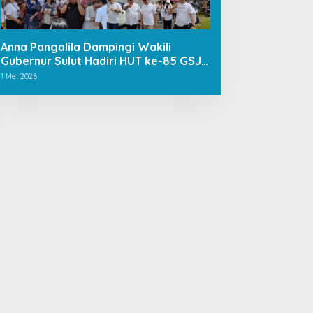
Anna Pangalila Dampingi Wakili
Gubernur Sulut Hadiri HUT ke-85 GSJA
Se-Sulut–Gorontalo di Langowan
1 Mei 2026