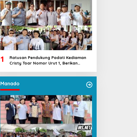
1
Ratusan Pendukung Padati Kediaman
Cristy Toar Nomor Urut 1, Berikan
Dukungan Penuh Kepada Calon Hukum
Tua Walantakan
Manado