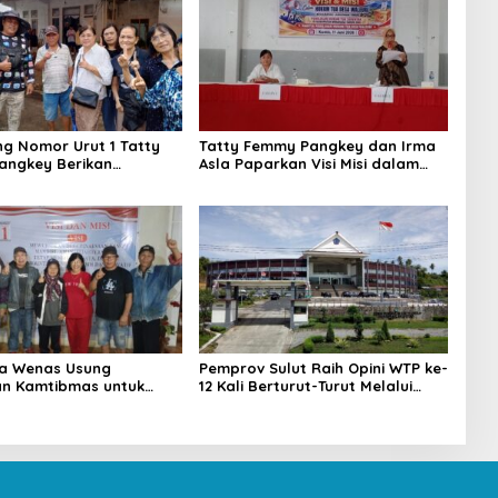
g Nomor Urut 1 Tatty
Tatty Femmy Pangkey dan Irma
angkey Berikan
Asla Paparkan Visi Misi dalam
n Penuh Saat
Kampanye Pemaparan di Balai
n Visi dan Misi di Desa
Desa Waleure
va Wenas Usung
Pemprov Sulut Raih Opini WTP ke-
n Kamtibmas untuk
12 Kali Berturut-Turut Melalui
kan Desa Pinaesaan
Sinergi Fiskal yang Sehat dan
n, Damai, dan
Akuntabel
a