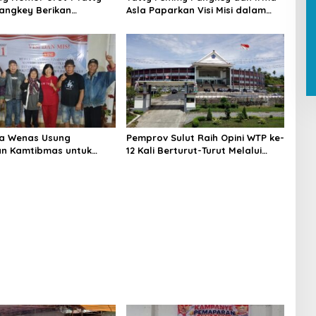
angkey Berikan
Asla Paparkan Visi Misi dalam
n Penuh Saat
Kampanye Pemaparan di Balai
n Visi dan Misi di Desa
Desa Waleure
va Wenas Usung
Pemprov Sulut Raih Opini WTP ke-
n Kamtibmas untuk
12 Kali Berturut-Turut Melalui
kan Desa Pinaesaan
Sinergi Fiskal yang Sehat dan
n, Damai, dan
Akuntabel
a