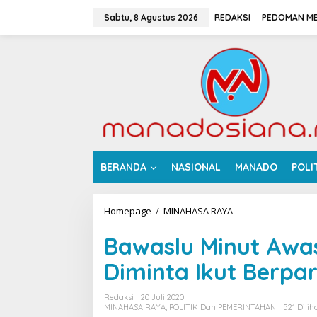
L
e
Sabtu, 8 Agustus 2026
REDAKSI
PEDOMAN ME
w
a
t
i
k
e
k
o
n
t
e
BERANDA
NASIONAL
MANADO
POLI
n
Homepage
/
MINAHASA RAYA
B
a
w
Bawaslu Minut Awas
a
s
Diminta Ikut Berpar
l
u
Redaksi
20 Juli 2020
M
MINAHASA RAYA
,
POLITIK Dan PEMERINTAHAN
521 Dilih
i