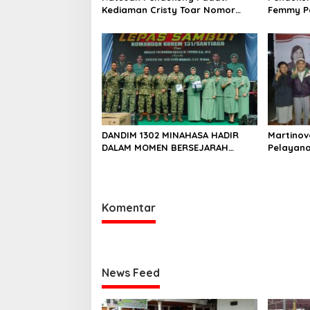
s
Kediaman Cristy Toar Nomor
Femmy P
Urut 1, Berikan Dukungan Penuh
Dukunga
Kepada Calon Hukum Tua
Pemapara
Walantakan
Waleure
DANDIM 1302 MINAHASA HADIR
Martino
DALAM MOMEN BERSEJARAH
Pelayana
PERGANTIAN DANREM 131
Mewujud
SANTAIGO
yang Ama
Sejahter
Komentar
News Feed