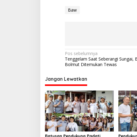
Baw
N
Pos sebelumnya
Tenggelam Saat Seberangi Sungai, 
a
Bolmut Ditemukan Tewas
v
i
Jangan Lewatkan
g
a
s
i
p
o
Ratusan Pendukung Padati
Pendukun