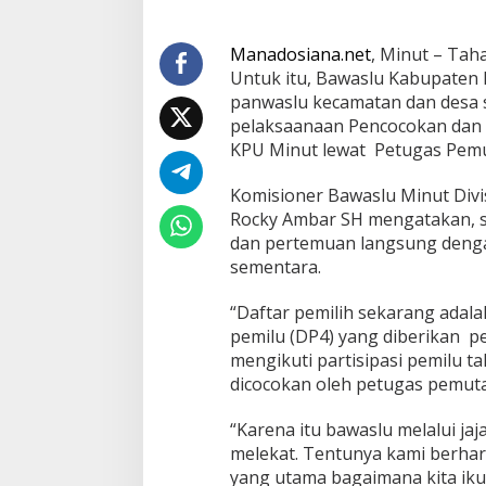
D
i
Manadosiana.net
, Minut – Tah
m
i
Untuk itu, Bawaslu Kabupaten M
n
panwaslu kecamatan dan desa
t
pelaksaanaan Pencocokan dan Pe
a
KPU Minut lewat Petugas Pemut
I
k
u
Komisioner Bawaslu Minut Div
t
Rocky Ambar SH mengatakan, s
B
dan pertemuan langsung dengan
e
sementara.
r
p
a
“Daftar pemilih sekarang adal
r
pemilu (DP4) yang diberikan p
t
mengikuti partisipasi pemilu t
i
dicocokan oleh petugas pemutah
s
i
p
“Karena itu bawaslu melalui 
a
melekat. Tentunya kami berhara
s
yang utama bagaimana kita iku
i