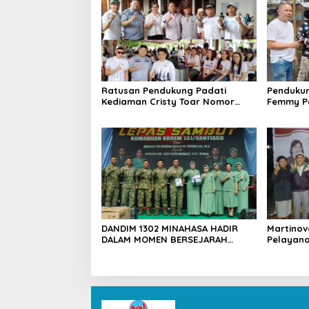
Ratusan Pendukung Padati
Pendukun
Kediaman Cristy Toar Nomor
Femmy P
Urut 1, Berikan Dukungan Penuh
Dukunga
Kepada Calon Hukum Tua
Pemapara
Walantakan
Waleure
DANDIM 1302 MINAHASA HADIR
Martino
DALAM MOMEN BERSEJARAH
Pelayana
PERGANTIAN DANREM 131
Mewujud
SANTAIGO
yang Ama
Sejahter