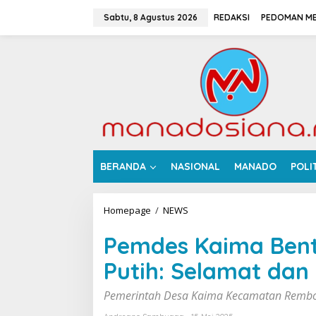
L
e
Sabtu, 8 Agustus 2026
REDAKSI
PEDOMAN ME
w
a
t
i
k
e
k
o
n
t
e
BERANDA
NASIONAL
MANADO
POLI
n
Homepage
/
NEWS
P
e
m
Pemdes Kaima Bent
d
e
Putih: Selamat dan 
s
K
Pemerintah Desa Kaima Kecamatan Remb
a
i