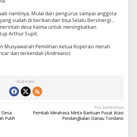
ma.
ab nantinya, Mulai dari pengurus sampai anggota
ng sudah di berikan.dan bisa Selalu Bersinergi ,
merintah desa Kaima untuk meningkatkan
tup Arthur Supit.
an Musyawarah Pemilihan ketua Koperasi merah
ncar dan terkendali (Andreano)
Ikuti Kami
Pos berikutnya
h Desa
Pemkab Minahasa Minta Bantuan Pusat Atasi
h Putih
Pendangkalan Danau Tondano