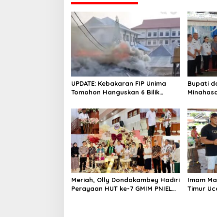
g
a
s
i
p
o
UPDATE: Kebakaran FIP Unima
Bupati d
s
Tomohon Hanguskan 6 Bilik
Minahasa
Ruangan dari 3 Gedung
Duka Alm. 
Pangema
Meriah, Olly Dondokambey Hadiri
Imam Ma
Perayaan HUT ke-7 GMIM PNIEL
Timur Uc
Leleko di Remboken
Bupati R
Hewan K