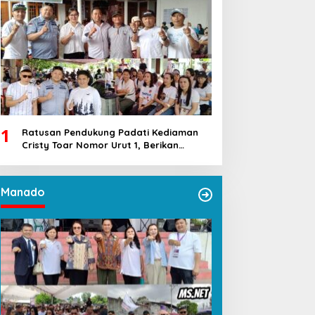
1
Ratusan Pendukung Padati Kediaman
Cristy Toar Nomor Urut 1, Berikan
Dukungan Penuh Kepada Calon Hukum
Tua Walantakan
Manado