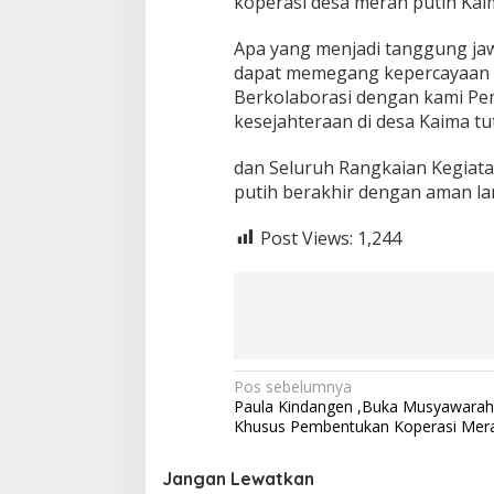
koperasi desa merah putih Kai
Apa yang menjadi tanggung jaw
dapat memegang kepercayaan ya
Berkolaborasi dengan kami Pe
kesejahteraan di desa Kaima tu
dan Seluruh Rangkaian Kegiat
putih berakhir dengan aman la
Post Views:
1,244
N
Pos sebelumnya
Paula Kindangen ,Buka Musyawara
a
Khusus Pembentukan Koperasi Mera
v
i
Jangan Lewatkan