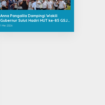
Anna Pangalila Dampingi Wakili
Gubernur Sulut Hadiri HUT ke-85 GSJA
Se-Sulut–Gorontalo di Langowan
1 Mei 2026