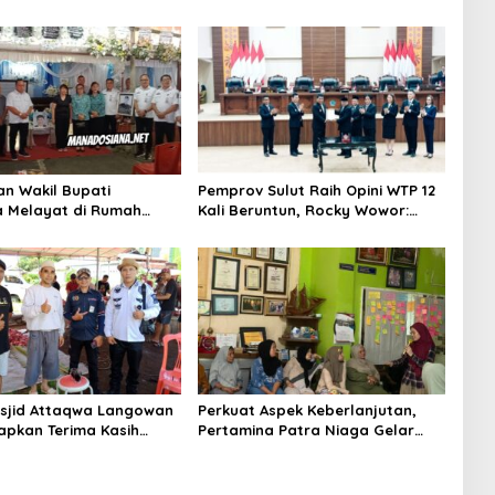
an Wakil Bupati
Pemprov Sulut Raih Opini WTP 12
 Melayat di Rumah
Kali Beruntun, Rocky Wowor:
Dr. Ir. Pankie
Bukti Kinerja Nyata
nan di Remboken
sjid Attaqwa Langowan
Perkuat Aspek Keberlanjutan,
apkan Terima Kasih
Pertamina Patra Niaga Gelar
D-Vasung Atas Bantuan
Edukasi Pola Asuh Anak di
urban
Makassar