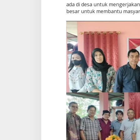
ada di desa untuk mengerjaka
t
besar untuk membantu masyar
K
e
t
u
a
T
e
r
p
i
l
i
h