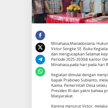
P
u
t
i
h
:
S
e
l
a
Minahasa,Manadosiana, Huku
m
Victor Sengke SE. Buka Kegiat
a
dan mengucapkan Selamat kepa
t
Periode 2025-2030di kantor D
d
Minahasa.pada hari pada hari 
a
n
S
Kegiatan dimulai dengan meny
u
bapak Prabowo Subianto, melal
k
Kaima. Pemerintah Desa selal
s
Presiden RI dan yakni bahwa p
e
s
Masyarakat.
b
u
Karena menurut Victor, melalui
a