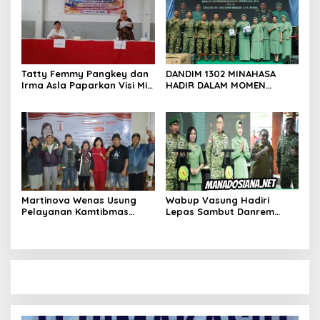
Walantakan
Tatty Femmy Pangkey dan
DANDIM 1302 MINAHASA
Irma Asla Paparkan Visi Misi
HADIR DALAM MOMEN
dalam Kampanye
BERSEJARAH PERGANTIAN
Pemaparan di Balai Desa
DANREM 131 SANTAIGO
Waleure
Martinova Wenas Usung
Wabup Vasung Hadiri
Pelayanan Kamtibmas
Lepas Sambut Danrem
untuk Mewujudkan Desa
131/Santiago Perkuat
Pinaesaan yang Aman,
Sinergi Pemda dan TNI
Damai, dan Sejahtera