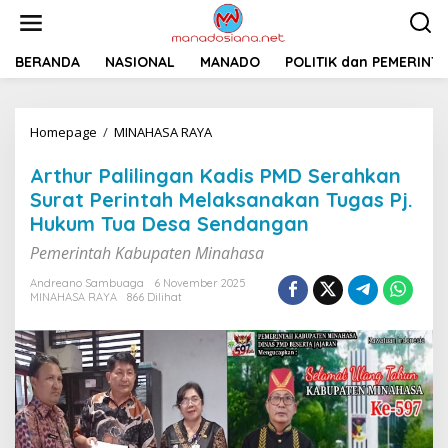
L
e
w
a
BERANDA
NASIONAL
MANADO
POLITIK dan PEMERINT
t
i
k
Homepage
/
MINAHASA RAYA
A
e
r
k
t
o
Arthur Palilingan Kadis PMD Serahkan
h
n
Surat Perintah Melaksanakan Tugas Pj.
u
t
Hukum Tua Desa Sendangan
r
e
P
n
Pemerintah Kabupaten Minahasa
a
l
Andreano Sambuaga
6 November 2025
i
MINAHASA RAYA
866 Dilihat
l
i
n
g
a
n
K
a