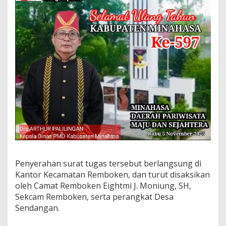
a
h
M
e
l
a
k
s
a
n
a
k
a
n
T
u
g
a
Penyerahan surat tugas tersebut berlangsung di
s
Kantor Kecamatan Remboken, dan turut disaksikan
P
oleh Camat Remboken Eightmi J. Moniung, SH,
j
Sekcam Remboken, serta perangkat Desa
.
H
Sendangan.
u
k