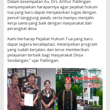
Dalam kesempatan itu, Drs. Arthur Palilingan
u
menyampaikan harapannya agar pejabat hukum
m
tua yang baru dapat menjalankan tugas dengan
T
u
penuh tanggung jawab, serta mampu menjalin
a
kerja sama yang baik dengan masyarakat dan
D
perangkat desa.
e
s
Kami berharap Pejabat Hukum Tua yang baru
a
S
dapat segera beradaptasi, melanjutkan program
e
yang sudah berjalan, dan terus memberikan
n
pelayanan terbaik bagi masyarakat Desa
d
Sendangan,” ujar Palilingan.
a
n
g
a
n