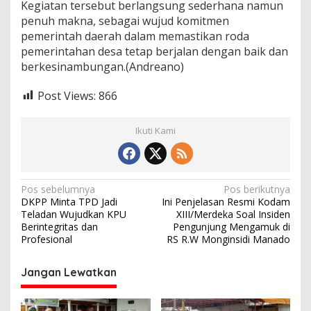
Kegiatan tersebut berlangsung sederhana namun
penuh makna, sebagai wujud komitmen
pemerintah daerah dalam memastikan roda
pemerintahan desa tetap berjalan dengan baik dan
berkesinambungan.(Andreano)
Post Views:
866
Ikuti Kami
N
Pos sebelumnya
Pos berikutnya
DKPP Minta TPD Jadi
Ini Penjelasan Resmi Kodam
a
Teladan Wujudkan KPU
XIII/Merdeka Soal Insiden
v
Berintegritas dan
Pengunjung Mengamuk di
Profesional
RS R.W Monginsidi Manado
i
g
Jangan Lewatkan
a
s