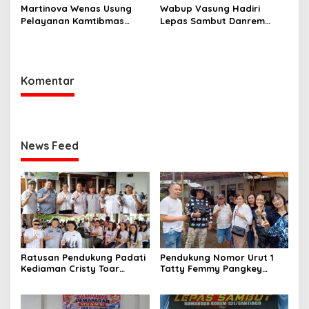
Martinova Wenas Usung
Wabup Vasung Hadiri
Pelayanan Kamtibmas
Lepas Sambut Danrem
untuk Mewujudkan Desa
131/Santiago Perkuat
Pinaesaan yang Aman,
Sinergi Pemda dan TNI
Damai, dan Sejahtera
Komentar
News Feed
Ratusan Pendukung Padati
Pendukung Nomor Urut 1
Kediaman Cristy Toar
Tatty Femmy Pangkey
Nomor Urut 1, Berikan
Berikan Dukungan Penuh
Dukungan Penuh Kepada
Saat Pemaparan Visi dan
Calon Hukum Tua
Misi di Desa Waleure