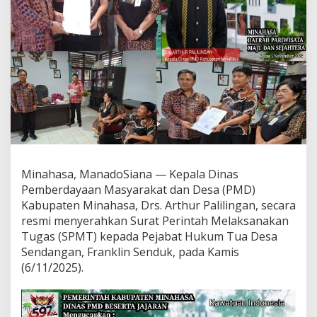
d
i
s
P
M
D
S
e
r
a
h
k
a
n
Minahasa, ManadoSiana — Kepala Dinas
S
Pemberdayaan Masyarakat dan Desa (PMD)
u
Kabupaten Minahasa, Drs. Arthur Palilingan, secara
r
resmi menyerahkan Surat Perintah Melaksanakan
a
t
Tugas (SPMT) kepada Pejabat Hukum Tua Desa
P
Sendangan, Franklin Senduk, pada Kamis
e
(6/11/2025).
r
i
n
t