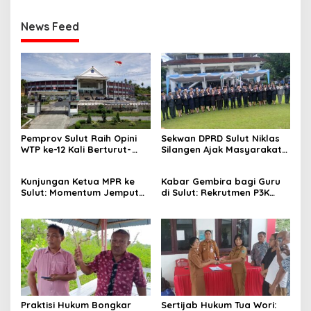
News Feed
Pemprov Sulut Raih Opini
Sekwan DPRD Sulut Niklas
WTP ke-12 Kali Berturut-
Silangen Ajak Masyarakat
Turut Melalui Sinergi Fiskal
Maknai Hari Lahir Pancasila
yang Sehat dan Akuntabel
sebagai Perekat Persatuan
Kunjungan Ketua MPR ke
Kabar Gembira bagi Guru
Bangsa
Sulut: Momentum Jemput
di Sulut: Rekrutmen P3K
Aspirasi dan Percepatan
Disetop, Kini Dialihkan ke
Pembangunan Desa
Jalur CPNS
Praktisi Hukum Bongkar
Sertijab Hukum Tua Wori: