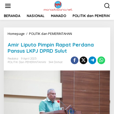
L
e
w
a
BERANDA
NASIONAL
MANADO
POLITIK dan PEMERINT
t
i
k
Homepage
/
POLITIK dan PEMERINTAHAN
A
e
m
k
i
o
Amir Liputo Pimpin Rapat Perdana
r
n
Pansus LKPJ DPRD Sulut
L
t
i
e
Redaksi
9 April 2025
p
n
POLITIK Dan PEMERINTAHAN
344 Dilihat
u
t
o
P
i
m
p
i
n
R
a