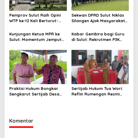
o
s
Pemprov Sulut Raih Opini
Sekwan DPRD Sulut Niklas
WTP ke-12 Kali Berturut-
Silangen Ajak Masyarakat
Turut Melalui Sinergi Fiskal
Maknai Hari Lahir Pancasila
yang Sehat dan Akuntabel
sebagai Perekat Persatuan
Kunjungan Ketua MPR ke
Kabar Gembira bagi Guru
Bangsa
Sulut: Momentum Jemput
di Sulut: Rekrutmen P3K
Aspirasi dan Percepatan
Disetop, Kini Dialihkan ke
Pembangunan Desa
Jalur CPNS
Praktisi Hukum Bongkar
Sertijab Hukum Tua Wori:
Sengkarut Sertijab Desa
Reflin Rumengan Resmi
Wori: Nihil LPJ, Berpotensi
Gantikan Vera Sengke, Ini
Langgar Hukum
Pesan Camat Oktavianus
Wayuntu
Komentar