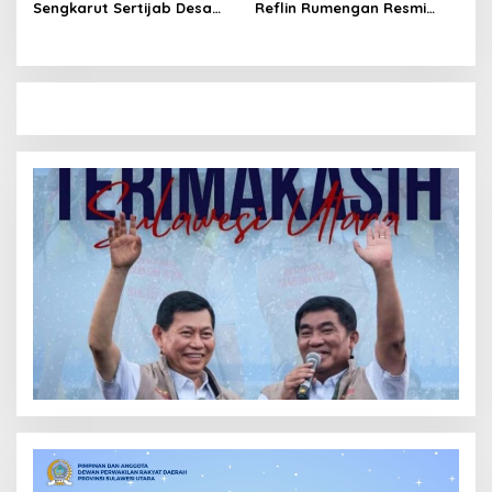
Sengkarut Sertijab Desa
Reflin Rumengan Resmi
Wori: Nihil LPJ, Berpotensi
Gantikan Vera Sengke, Ini
Langgar Hukum
Pesan Camat Oktavianus
Wayuntu