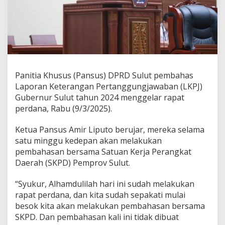
p
a
t
P
e
r
d
a
Panitia Khusus (Pansus) DPRD Sulut pembahas
n
Laporan Keterangan Pertanggungjawaban (LKPJ)
a
P
Gubernur Sulut tahun 2024 menggelar rapat
a
perdana, Rabu (9/3/2025).
n
s
Ketua Pansus Amir Liputo berujar, mereka selama
u
satu minggu kedepan akan melakukan
s
L
pembahasan bersama Satuan Kerja Perangkat
K
Daerah (SKPD) Pemprov Sulut.
P
J
“Syukur, Alhamdulilah hari ini sudah melakukan
D
rapat perdana, dan kita sudah sepakati mulai
P
R
besok kita akan melakukan pembahasan bersama
D
SKPD. Dan pembahasan kali ini tidak dibuat
S