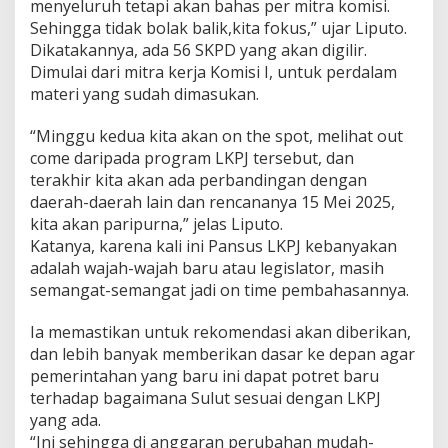
menyeluruh tetapi akan bahas per mitra komisi.
u
Sehingga tidak bolak balik,kita fokus,” ujar Liputo.
l
u
Dikatakannya, ada 56 SKPD yang akan digilir.
t
Dimulai dari mitra kerja Komisi I, untuk perdalam
materi yang sudah dimasukan.
“Minggu kedua kita akan on the spot, melihat out
come daripada program LKPJ tersebut, dan
terakhir kita akan ada perbandingan dengan
daerah-daerah lain dan rencananya 15 Mei 2025,
kita akan paripurna,” jelas Liputo.
Katanya, karena kali ini Pansus LKPJ kebanyakan
adalah wajah-wajah baru atau legislator, masih
semangat-semangat jadi on time pembahasannya.
Ia memastikan untuk rekomendasi akan diberikan,
dan lebih banyak memberikan dasar ke depan agar
pemerintahan yang baru ini dapat potret baru
terhadap bagaimana Sulut sesuai dengan LKPJ
yang ada.
“Ini sehingga di anggaran perubahan mudah-