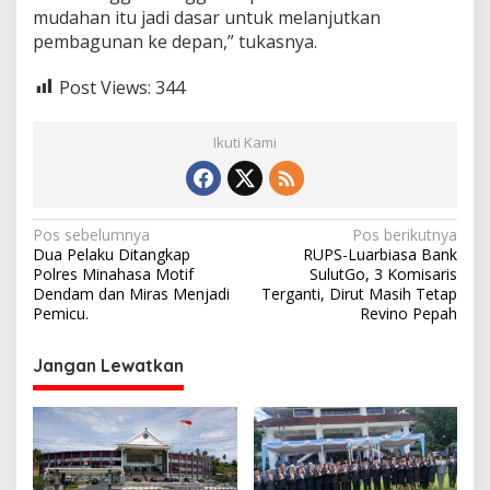
mudahan itu jadi dasar untuk melanjutkan
pembagunan ke depan,” tukasnya.
Post Views:
344
Ikuti Kami
N
Pos sebelumnya
Pos berikutnya
Dua Pelaku Ditangkap
RUPS-Luarbiasa Bank
a
Polres Minahasa Motif
SulutGo, 3 Komisaris
v
Dendam dan Miras Menjadi
Terganti, Dirut Masih Tetap
Pemicu.
Revino Pepah
i
g
Jangan Lewatkan
a
s
i
p