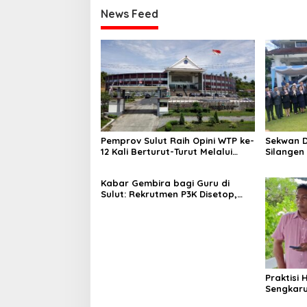
News Feed
Pemprov Sulut Raih Opini WTP ke-
Sekwan D
12 Kali Berturut-Turut Melalui
Silangen
Sinergi Fiskal yang Sehat dan
Maknai H
Akuntabel
sebagai 
Kabar Gembira bagi Guru di
Bangsa
Sulut: Rekrutmen P3K Disetop,
Kini Dialihkan ke Jalur CPNS
Praktisi
Sengkaru
Nihil LPJ