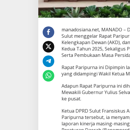
n
A
K
D
d
manadosiana.net, MANADO – De
a
Sulut menggelar Rapat Paripur
n
T
Kelengkapan Dewan (AKD), dan
u
Kedua Tahun 2025, Sekaligus 
t
Serta Pembukaan Masa Persida
u
p
Rapat Paripurna ini Dipimpin l
B
u
yang didampingi Wakil Ketua M
k
a
Adapun Rapat Paripurna ini dih
M
Mewakili Gubernur Yulius Selv
a
ke pusat.
s
a
R
Ketua DPRD Sulut Fransiskus A
e
Paripurna tersebut, ia menya
s
laporan kinerja masing-masing
e
Peraturan Daerah (Bapemperda
s