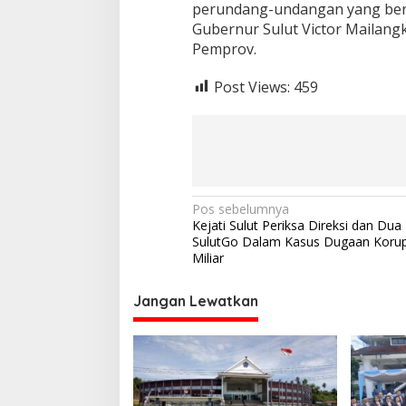
perundang-undangan yang berl
Gubernur Sulut Victor Mailang
Pemprov.
Post Views:
459
N
Pos sebelumnya
Kejati Sulut Periksa Direksi dan Dua
a
SulutGo Dalam Kasus Dugaan Korup
v
Miliar
i
Jangan Lewatkan
g
a
s
i