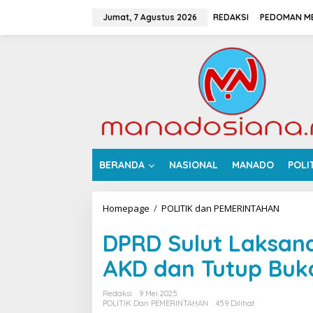
L
e
Jumat, 7 Agustus 2026
REDAKSI
PEDOMAN ME
w
a
t
i
k
e
k
o
n
t
e
BERANDA
NASIONAL
MANADO
POLI
n
Homepage
/
POLITIK dan PEMERINTAHAN
D
P
R
DPRD Sulut Laksan
D
S
AKD dan Tutup Buk
u
l
Redaksi
9 Mei 2025
u
POLITIK Dan PEMERINTAHAN
459 Dilihat
t