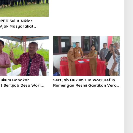
PRD Sulut Niklas
 Ajak Masyarakat
ari Lahir Pancasila
Perekat Persatuan
 Hukum Bongkar
Sertijab Hukum Tua Wori: Reflin
t Sertijab Desa Wori:
Rumengan Resmi Gantikan Vera
, Berpotensi Langgar
Sengke, Ini Pesan Camat
Oktavianus Wayuntu