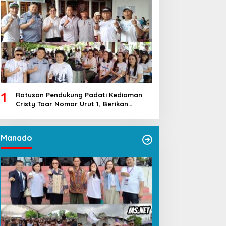
1
Ratusan Pendukung Padati Kediaman
Cristy Toar Nomor Urut 1, Berikan
Dukungan Penuh Kepada Calon Hukum
Tua Walantakan
Manado