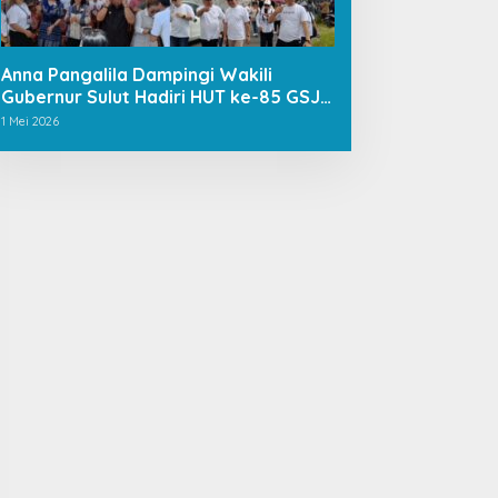
Anna Pangalila Dampingi Wakili
Gubernur Sulut Hadiri HUT ke-85 GSJA
Se-Sulut–Gorontalo di Langowan
1 Mei 2026