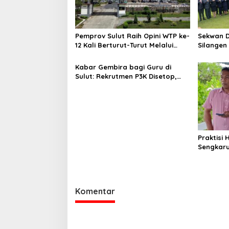
p
o
s
Pemprov Sulut Raih Opini WTP ke-
Sekwan D
12 Kali Berturut-Turut Melalui
Silangen
Sinergi Fiskal yang Sehat dan
Maknai H
Akuntabel
sebagai 
Kabar Gembira bagi Guru di
Bangsa
Sulut: Rekrutmen P3K Disetop,
Kini Dialihkan ke Jalur CPNS
Praktisi
Sengkaru
Nihil LPJ
Hukum
Komentar