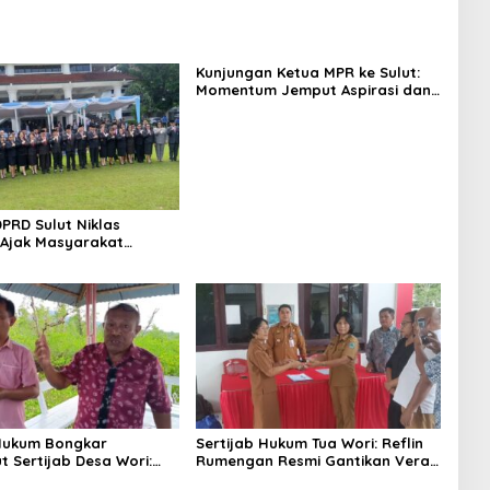
Kunjungan Ketua MPR ke Sulut:
Momentum Jemput Aspirasi dan
Percepatan Pembangunan Desa
PRD Sulut Niklas
 Ajak Masyarakat
ari Lahir Pancasila
Perekat Persatuan
 Hukum Bongkar
Sertijab Hukum Tua Wori: Reflin
t Sertijab Desa Wori:
Rumengan Resmi Gantikan Vera
, Berpotensi Langgar
Sengke, Ini Pesan Camat