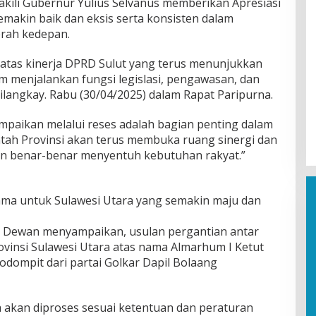
li Gubernur Yulius Selvanus memberikan Apresiasi
emakin baik dan eksis serta konsisten dalam
ah kedepan.
atas kinerja DPRD Sulut yang terus menunjukkan
m menjalankan fungsi legislasi, pengawasan, dan
ilangkay. Rabu (30/04/2025) dalam Rapat Paripurna.
ampaikan melalui reses adalah bagian penting dalam
ah Provinsi akan terus membuka ruang sinergi dan
kan benar-benar menyentuh kebutuhan rakyat.”
sama untuk Sulawesi Utara yang semakin maju dan
ua Dewan menyampaikan, usulan pergantian antar
insi Sulawesi Utara atas nama Almarhum I Ketut
odompit dari partai Golkar Dapil Bolaang
 akan diproses sesuai ketentuan dan peraturan