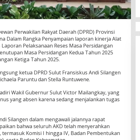
wan Perwakilan Rakyat Daerah (DPRD) Provinsi
na Dalam Rangka Penyampaian laporan kinerja Alat
 Laporan Pelaksanaan Reses Masa Persidangan
Penutupan Masa Persidangan Kedua Tahun 2025
ngan Ketiga Tahun 2025.
angsung ketua DPRD Sulut Fransiskus Andi Silangen
ichaela Paruntu dan Stella Runtuwene.
adiri Wakil Gubernur Sulut Victor Mailangkay, yang
anus yang absen karena sedang menjalankan tugas
ndi Silangen dalam mengawali jalannya rapat
mpaikan bahwa seluruh AKD telah menyerahkan
, termasuk Komisi I hingga IV, Badan Pembentukan
), serta Badan Kehormatan.