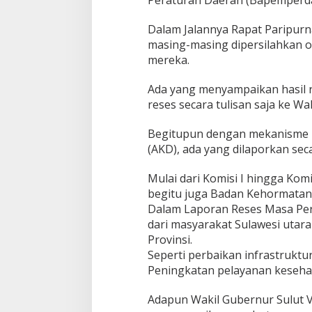
2
0
Dalam Jalannya Rapat Paripurna 
2
masing-masing dipersilahkan 
5
mereka.
Ada yang menyampaikan hasil r
reses secara tulisan saja ke W
Begitupun dengan mekanisme 
(AKD), ada yang dilaporkan sec
Mulai dari Komisi I hingga Ko
begitu juga Badan Kehormatan
Dalam Laporan Reses Masa Per
dari masyarakat Sulawesi utara
Provinsi.
Seperti perbaikan infrastruktu
Peningkatan pelayanan keseha
Adapun Wakil Gubernur Sulut 