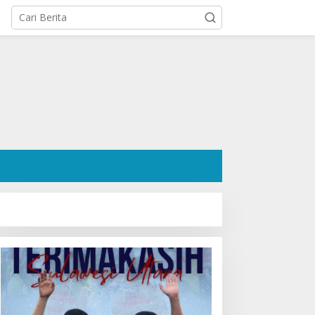
osok Hanafi Saleh SH:
Ratusan Pendukung Padati
engacara Dermawan
Kediaman Cristy Toar
esa Wori yang Cetak
Nomor Urut 1, Berikan
ekor Menang 3 Perkara
Dukungan Penuh Kepada