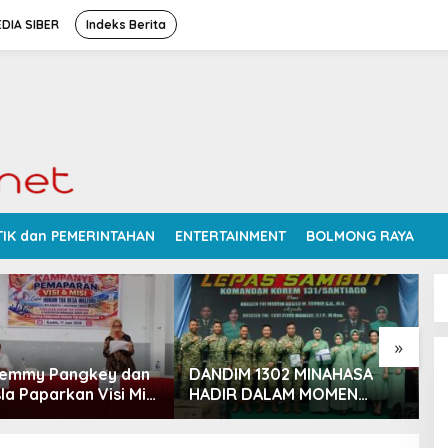
DIA SIBER
Indeks Berita
TIK dan PEMERINTAHAN
ENTERTAINMENT
BOLMONG RAYA
»
Femmy Pangkey dan
DANDIM 1302 MINAHASA
S
la Paparkan Visi Misi
HADIR DALAM MOMEN
P
 Kampanye
BERSEJARAH PERGANTIAN
D
ran di Balai Desa
DANREM 131 SANTAIGO
R