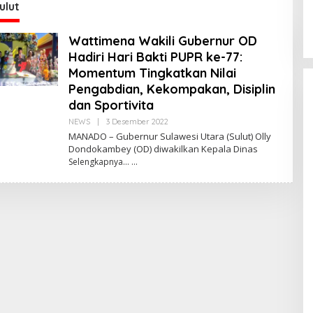
re
S
ulut
Wattimena Wakili Gubernur OD
Hadiri Hari Bakti PUPR ke-77:
Momentum Tingkatkan Nilai
Pengabdian, Kekompakan, Disiplin
dan Sportivita
NEWS
|
3 Desember 2022
O
L
MANADO – Gubernur Sulawesi Utara (Sulut) Olly
E
Dondokambey (OD) diwakilkan Kepala Dinas
H
Selengkapnya…
R
E
D
A
K
 Ketua MPR
Kabar Gembira bagi
S
I
Momentum
Guru di Sulut:
irasi dan
Rekrutmen P3K
Di POLITIK Dan
|
24 Mei 2026
PEMERINTAHAN
|
24 Mei 2026
n
Disetop, Kini
an Desa
Dialihkan ke Jalur
CPNS
Praktisi Hukum
Bongkar Sengkar