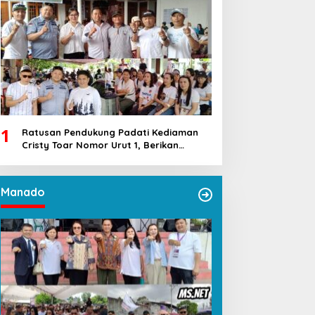
1
Ratusan Pendukung Padati Kediaman
Cristy Toar Nomor Urut 1, Berikan
Dukungan Penuh Kepada Calon Hukum
Tua Walantakan
Manado