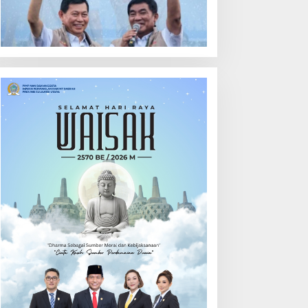
ehari
Calon Hukum Tua
Walantakan
ut