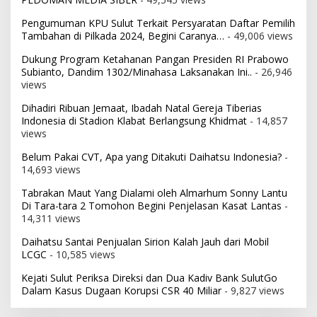
Pengumuman KPU Sulut Terkait Persyaratan Daftar Pemilih
Tambahan di Pilkada 2024, Begini Caranya…
- 49,006 views
Dukung Program Ketahanan Pangan Presiden RI Prabowo
Subianto, Dandim 1302/Minahasa Laksanakan Ini..
- 26,946
views
Dihadiri Ribuan Jemaat, Ibadah Natal Gereja Tiberias
Indonesia di Stadion Klabat Berlangsung Khidmat
- 14,857
views
Belum Pakai CVT, Apa yang Ditakuti Daihatsu Indonesia?
-
14,693 views
Tabrakan Maut Yang Dialami oleh Almarhum Sonny Lantu
Di Tara-tara 2 Tomohon Begini Penjelasan Kasat Lantas
-
14,311 views
Daihatsu Santai Penjualan Sirion Kalah Jauh dari Mobil
LCGC
- 10,585 views
Kejati Sulut Periksa Direksi dan Dua Kadiv Bank SulutGo
Dalam Kasus Dugaan Korupsi CSR 40 Miliar
- 9,827 views