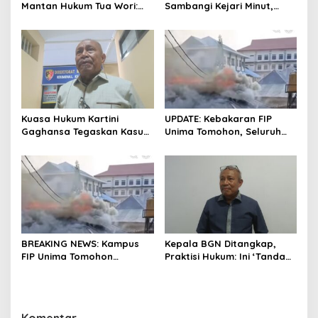
Mantan Hukum Tua Wori:
Sambangi Kejari Minut,
Polresta Manado Tunggu
Pertanyakan Kelanjutan
Hasil Audit Inspektorat
Laporan Dugaan Korupsi
Dana Desa
Kuasa Hukum Kartini
UPDATE: Kebakaran FIP
Gaghansa Tegaskan Kasus
Unima Tomohon, Seluruh
Harus Lanjut: Kami Sudah
Laboratorium Ludes
Buktikan Dua Alat Bukti Sah
Terbakar
BREAKING NEWS: Kampus
Kepala BGN Ditangkap,
FIP Unima Tomohon
Praktisi Hukum: Ini ‘Tanda
Terbakar
Awas’ dari Presiden untuk
Semua Pejabat