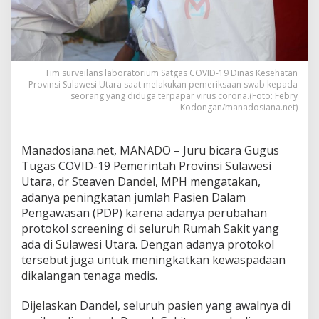
T
e
r
u
s
M
Tim surveilans laboratorium Satgas COVID-19 Dinas Kesehatan
e
Provinsi Sulawesi Utara saat melakukan pemeriksaan swab kepada
n
seorang yang diduga terpapar virus corona.(Foto: Febry
Kodongan/manadosiana.net)
i
n
g
k
Manadosiana.net, MANADO – Juru bicara Gugus
a
Tugas COVID-19 Pemerintah Provinsi Sulawesi
t
Utara, dr Steaven Dandel, MPH mengatakan,
d
adanya peningkatan jumlah Pasien Dalam
i
S
Pengawasan (PDP) karena adanya perubahan
u
protokol screening di seluruh Rumah Sakit yang
l
ada di Sulawesi Utara. Dengan adanya protokol
a
tersebut juga untuk meningkatkan kewaspadaan
w
dikalangan tenaga medis.
e
s
i
Dijelaskan Dandel, seluruh pasien yang awalnya di
U