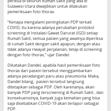
periksa di seluruh Rumah Sakit yang ada di
t
Sulawesi Utara diwajibkan untuk dilakukan
a
pemeriksaan foto thorax.
r
a
“Kenapa mengalami peningkatan PDP terkait
COVID, itu karena adanya perubahan protokol
screening di Instalasi Gawat Darurat (IGD) setiap
Rumah Sakit, semua pasien yang awalnya diperiksa
di rumah Sakit dengan sakit apapun, dengan atau
tidak adanya riwayat perjalanan, tetap di screening
dengan foto thorax,” ujar Dandel.
Dikatakan Dandel, apabila hasil pemeriksaan foto
thorax dari pasein tersebut menggambarkan
adanya peradangan paru atau pneumonia. Maka,
Dandel bilang, pasien tersebut langsung
ditetapkan sebagai PDP. Oleh karenanya, akan
banyak PDP yang terscreening di Rumah Sakit , dan
konsekuensinya, banyak juga kematian yang bisa
saja disebabkan COVID-19 akan terlapor sebagai
PDP.