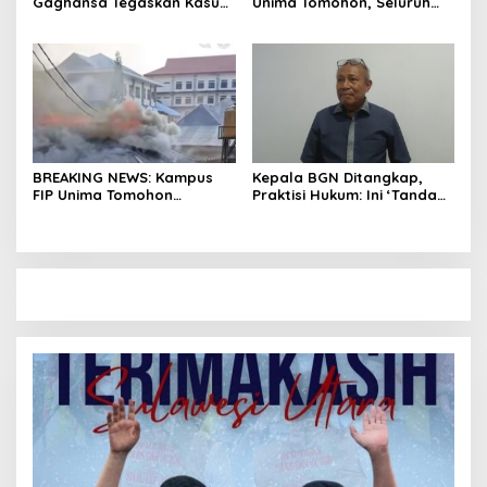
Gaghansa Tegaskan Kasus
Unima Tomohon, Seluruh
Harus Lanjut: Kami Sudah
Laboratorium Ludes
Buktikan Dua Alat Bukti Sah
Terbakar
BREAKING NEWS: Kampus
Kepala BGN Ditangkap,
FIP Unima Tomohon
Praktisi Hukum: Ini ‘Tanda
Terbakar
Awas’ dari Presiden untuk
Semua Pejabat