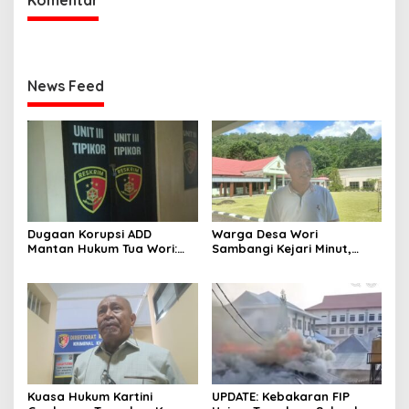
Komentar
News Feed
Dugaan Korupsi ADD
Warga Desa Wori
Mantan Hukum Tua Wori:
Sambangi Kejari Minut,
Polresta Manado Tunggu
Pertanyakan Kelanjutan
Hasil Audit Inspektorat
Laporan Dugaan Korupsi
Dana Desa
Kuasa Hukum Kartini
UPDATE: Kebakaran FIP