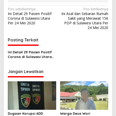
N
Pos sebelumnya
Pos berikutnya
Ini Detail 29 Pasien Positif
Ini Asal dan Sebaran Rumah
a
Corona di Sulawesi Utara
Sakit yang Merawat 156
v
Per 24 Mei 2020
PDP di Sulawesi Utara Per
24 Mei 2020
i
g
Posting Terkait
a
s
Ini Detail 29 Pasien Positif
Corona di Sulawesi Utara
i
Per 24 Mei 2020
p
Jangan Lewatkan
o
s
Dugaan Korupsi ADD
Warga Desa Wori