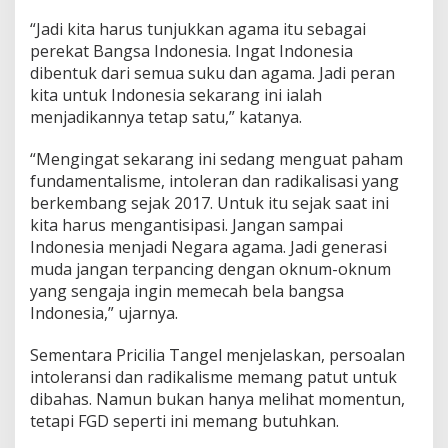
l
“Jadi kita harus tunjukkan agama itu sebagai
e
r
perekat Bangsa Indonesia. Ingat Indonesia
a
dibentuk dari semua suku dan agama. Jadi peran
n
kita untuk Indonesia sekarang ini ialah
s
menjadikannya tetap satu,” katanya.
i
M
a
“Mengingat sekarang ini sedang menguat paham
u
fundamentalisme, intoleran dan radikalisasi yang
p
berkembang sejak 2017. Untuk itu sejak saat ini
u
kita harus mengantisipasi. Jangan sampai
n
R
Indonesia menjadi Negara agama. Jadi generasi
a
muda jangan terpancing dengan oknum-oknum
d
yang sengaja ingin memecah bela bangsa
i
Indonesia,” ujarnya.
k
a
l
Sementara Pricilia Tangel menjelaskan, persoalan
i
intoleransi dan radikalisme memang patut untuk
s
dibahas. Namun bukan hanya melihat momentun,
m
tetapi FGD seperti ini memang butuhkan.
e