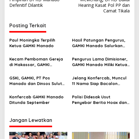
v
Defenitif Dilantik
Hearing Kasat Pol PP dan
Camat Tikala
i
g
Posting Terkait
a
s
Paul Moningka Terpilih
Hasil Patungan Pengurus,
Ketua GAMKI Manado
GAMKI Manado Salurkan
i
Bantuan Bencana di Mitra
p
Kecam Pemboman Gereja
Pengurus Lama Dimisioner,
di Makassar, GAMKI
GAMKI Manado Miliki Ketua
o
Manado Imbau Jemaat Tak
Baru
s
Terprovokasi
GSKI, GAMKI, PT Pos
Jelang Konfercab, Muncul
Manado dan Dinsos Sulut
11 Nama Siap Bacalon
Bahas Manfaat BST
Ketua GAMKI Manado
Konfercab GAMKI Manado
Polisi Didesak Usut
Ditunda September
Penyebar Berita Hoax dan
Pengrusakan Fasilitas RS
Pancaran Kasih
Jangan Lewatkan