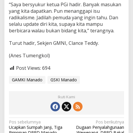
“Saya bersyukur ketua PGi hadir. Banyak masukan
yang kita dapatkan. Pun menanggapi isu
radikalisme. Jadilah pemuda yang ingin tahu. Dan
selalu update diri kita, supaya kita mampu
berbicara walau bukan bidang kita,” terangnya.
Turut hadir, Sekjen GMNI, Clance Teddy.
(Anes Tumengkol)
Post Views:
694
GAMKI Manado
GSKI Manado
Ikuti Kami
N
Pos sebelumnya
Pos berikutnya
Ucapkan Sumpah Janji, Tiga
Dugaan Penyalahgunaan
a
Pimpinan DPRD Manado
Wewenang, DPRD Bakal