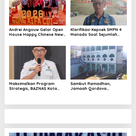
Andrei Angouw Gelar Open
Klarifikasi Kepsek SMPN 4
House Happy Chinese New
Manado Soal Sejumlah
Year 2577 di Manado
Siswa yang Diamankan
Polresta Manado
Maksimalkan Program
Sambut Ramadhan,
Strategis, BAZNAS Kota
Jamaah Qordova
Manado Siap Sambut
Malendeng Bersih-bersih
Ramadan
Masjid dan Lingkungan