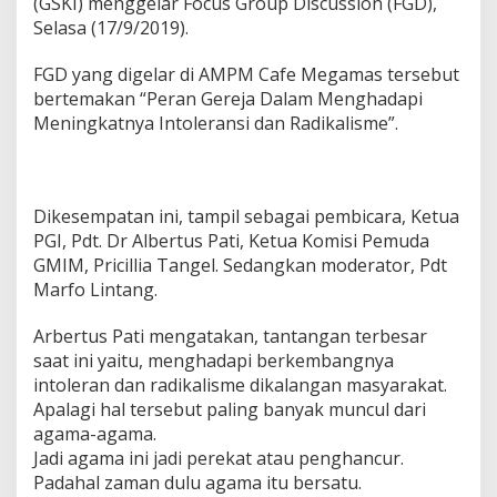
(GSKI) menggelar Focus Group Discussion (FGD),
a
Selasa (17/9/2019).
h
a
s
FGD yang digelar di AMPM Cafe Megamas tersebut
P
bertemakan “Peran Gereja Dalam Menghadapi
e
Meningkatnya Intoleransi dan Radikalisme”.
r
a
n
G
e
Dikesempatan ini, tampil sebagai pembicara, Ketua
r
PGI, Pdt. Dr Albertus Pati, Ketua Komisi Pemuda
e
GMIM, Pricillia Tangel. Sedangkan moderator, Pdt
j
Marfo Lintang.
a
H
a
Arbertus Pati mengatakan, tantangan terbesar
d
saat ini yaitu, menghadapi berkembangnya
a
intoleran dan radikalisme dikalangan masyarakat.
p
Apalagi hal tersebut paling banyak muncul dari
i
I
agama-agama.
n
Jadi agama ini jadi perekat atau penghancur.
t
Padahal zaman dulu agama itu bersatu.
o