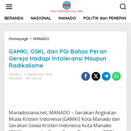
L
e
w
a
BERANDA
NASIONAL
MANADO
POLITIK dan PEMERINT
t
i
k
Homepage
/
MANADO
G
e
A
k
M
o
GAMKI, GSKI, dan PGI Bahas Peran
K
n
Gereja Hadapi Intoleransi Maupun
I
t
Radikalisme
,
e
G
n
Redaksi
17 September 2019
S
MANADO
694 Dilihat
K
I
,
d
a
n
Manadosiana.net, MANADO – Gerakan Angkatan
P
G
Muda Kristen Indonesia (GAMKI) Kota Manado dan
I
Gerakan Siswa Kristen Indonesia Kota Manado
B