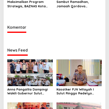
Maksimalkan Program
Sambut Ramadhan,
Strategis, BAZNAS Kota
Jamaah Qordova
Manado Siap Sambut
Malendeng Bersih-bersih
Ramadan
Masjid dan Lingkungan
Komentar
News Feed
Anna Pangalila Dampingi
Kasatker PJN Wilayah I
Wakili Gubernur Sulut
Sulut Ringgo Redetyo
Hadiri HUT ke-85 GSJA Se-
Fokus Pulihkan Kondisi
Sulut–Gorontalo di
Jalan Jelang Idul Fitri 2026
Langowan