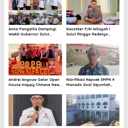
Anna Pangalila Dampingi
Kasatker PJN Wilayah I
Wakili Gubernur Sulut
Sulut Ringgo Redetyo
Hadiri HUT ke-85 GSJA Se-
Fokus Pulihkan Kondisi
Sulut–Gorontalo di
Jalan Jelang Idul Fitri 2026
Langowan
Andrei Angouw Gelar Open
Klarifikasi Kepsek SMPN 4
House Happy Chinese New
Manado Soal Sejumlah
Year 2577 di Manado
Siswa yang Diamankan
Polresta Manado